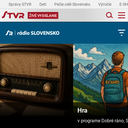
Správy STVR
Deti
Pečie celé Slovensko
Výročie
E-S
ŽIVÉ VYSIELANIE
Hra
v programe Dobré ráno, Slovensko!