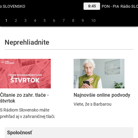
8:45
PON - PIA
Rádio SLOVENSKO
1
2
3
4
5
6
7
8
9
10
Neprehliadnite
Čítanie zo zahr. tlače -
Najnovšie online podvody
štvrtok
Viete, že s Barbarou
S Rádiom Slovensko máte
prehľad aj v zahraničnej tlači.
Spoločnosť