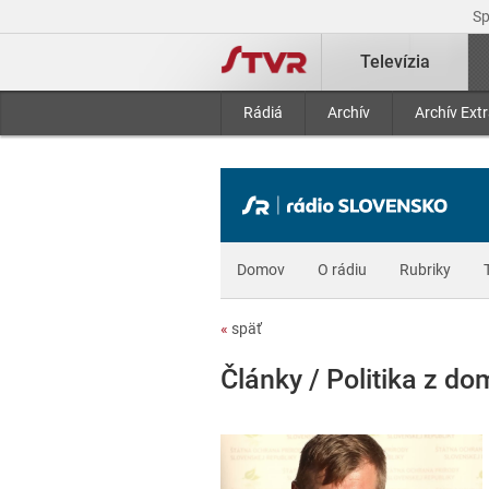
S
Televízia
Rádiá
Archív
Archív Ext
Domov
O rádiu
Rubriky
«
späť
Články / Politika z d