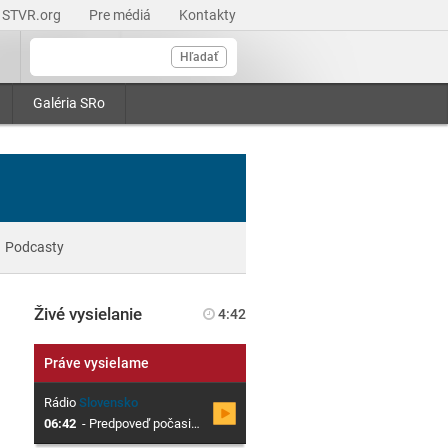
STVR.org
Pre médiá
Kontakty
Hľadať
Galéria SRo
Podcasty
Živé vysielanie
4:42
Práve vysielame
Rádio
Slovensko
06:42
-
Predpoveď počasia s meteorológom SHMÚ