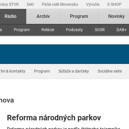
právy STVR
Deti
Pečie celé Slovensko
Výročie
E-SHOP
Rádio
Archív
Program
Novinky
ra
Program
Relácie
Podcasty
SOSR
DAB+
Tím & kontakty
Program
Súťaže a darčeky
Sociálne siete
omova
Reforma národných parkov