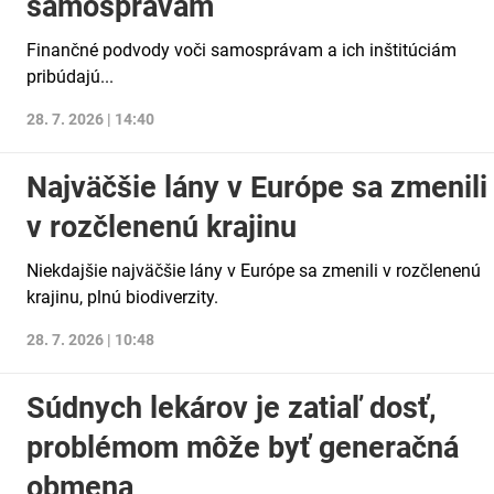
samosprávam
Finančné podvody voči samosprávam a ich inštitúciám
pribúdajú...
28. 7. 2026 | 14:40
Najväčšie lány v Európe sa zmenili
v rozčlenenú krajinu
Niekdajšie najväčšie lány v Európe sa zmenili v rozčlenenú
krajinu, plnú biodiverzity.
28. 7. 2026 | 10:48
Súdnych lekárov je zatiaľ dosť,
problémom môže byť generačná
obmena