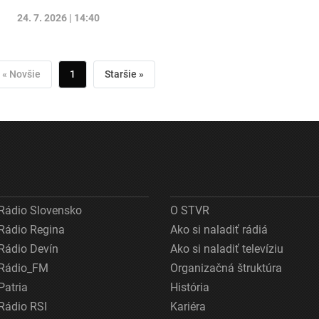
24. 7. 2026 | 14:40
« Novšie
1
Staršie »
Rádio Slovensko
O STVR
Rádio Regina
Ako si naladiť rádiá
Rádio Devín
Ako si naladiť televíziu
Rádio_FM
Organizačná štruktúra
Patria
História
Rádio RSI
Kariéra