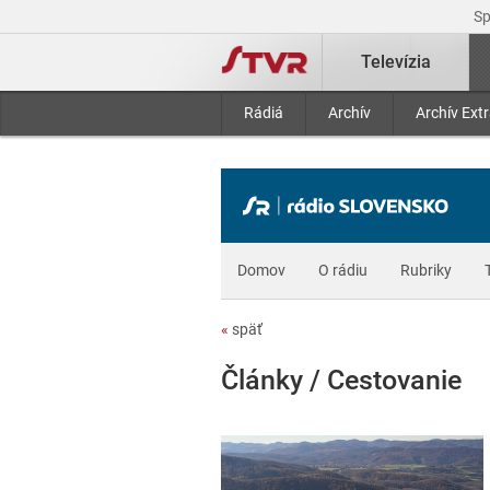
S
Televízia
Rádiá
Archív
Archív Ext
Domov
O rádiu
Rubriky
«
späť
Články / Cestovanie