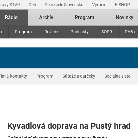
právy STVR
Deti
Pečie celé Slovensko
Výročie
E-SHOP
Rádio
Archív
Program
Novinky
ra
Program
Relácie
Podcasty
SOSR
DAB+
Tím & kontakty
Program
Súťaže a darčeky
Sociálne siete
Kyvadlová doprava na Pustý hrad