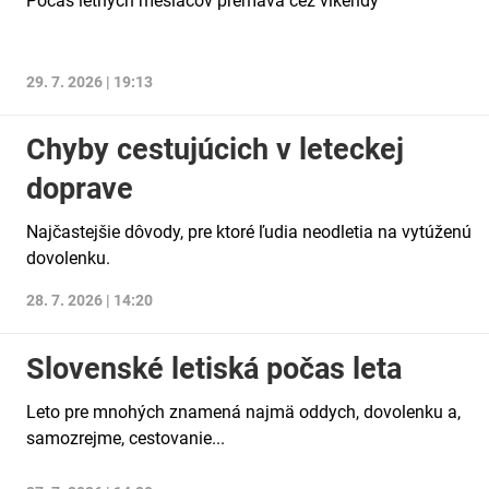
Počas letných mesiacov premáva cez víkendy
29. 7. 2026 | 19:13
Chyby cestujúcich v leteckej
doprave
Najčastejšie dôvody, pre ktoré ľudia neodletia na vytúženú
dovolenku.
28. 7. 2026 | 14:20
Slovenské letiská počas leta
Leto pre mnohých znamená najmä oddych, dovolenku a,
samozrejme, cestovanie...