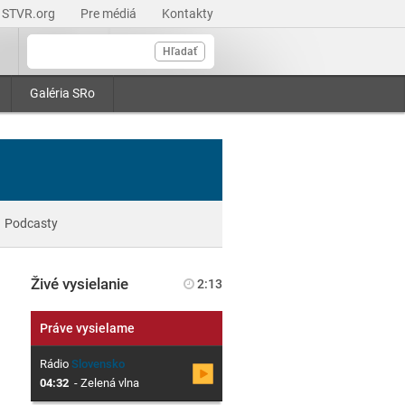
STVR.org
Pre médiá
Kontakty
Hľadať
Galéria SRo
Podcasty
Živé vysielanie
2:13
Práve vysielame
Rádio
Slovensko
04:32
-
Zelená vlna