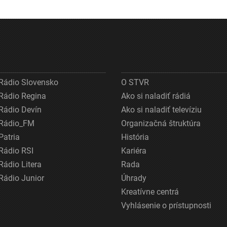
Rádio Slovensko
O STVR
Rádio Regina
Ako si naladiť rádiá
Rádio Devín
Ako si naladiť televíziu
Rádio_FM
Organizačná štruktúra
Patria
História
Rádio RSI
Kariéra
Rádio Litera
Rada
Rádio Junior
Úhrady
Kreatívne centrá
Vyhlásenie o prístupnosti