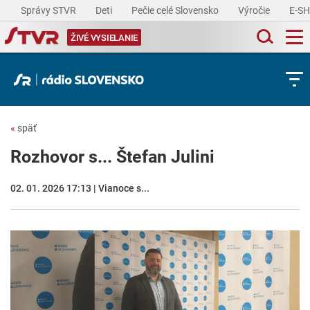
Správy STVR
Deti
Pečie celé Slovensko
Výročie
E-S
ŽIVÉ VYSIELANIE
«
späť
Rozhovor s... Štefan Julini
02. 01. 2026 17:13 | Vianoce s...