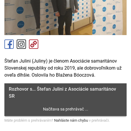
Štefan Julini (Juliny) je členom Asociácie samaritánov
Slovenskej republiky od roku 2019, ale dobrovoľníkom už
oveľa dlhšie. Oslovila ho Blažena Bóoczová.
Rozhovor s... Štefan Julini z Asociácie samaritánov
SR
Máte problém s prehrávaním?
Nahláste nám chybu
v prehrávači.