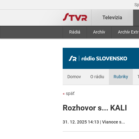
S
Televízia
Rádiá
Archív
Archív Ext
Domov
O rádiu
Rubriky
«
späť
Rozhovor s... KALI
31. 12. 2025 14:13 | Vianoce s...