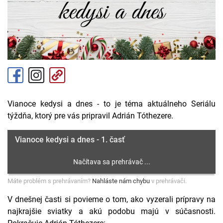
Vianoce kedysi a dnes - to je téma aktuálneho Seriálu
týždňa, ktorý pre vás pripravil Adrián Tóthezere.
Vianoce kedysi a dnes - 1. časť
Máte problém s prehrávaním?
Nahláste nám chybu
v prehrávači.
V dnešnej časti si povieme o tom, ako vyzerali prípravy na
najkrajšie sviatky a akú podobu majú v súčasnosti.