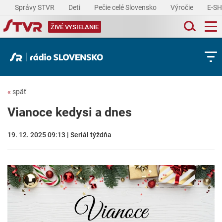
Správy STVR
Deti
Pečie celé Slovensko
Výročie
E-S
ŽIVÉ VYSIELANIE
«
späť
Vianoce kedysi a dnes
19. 12. 2025 09:13 | Seriál týždňa