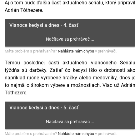
Aj o tom bude ďalšia časť aktuálneho seriálu, ktorý pripravil
Adrián Tóthezere.
Vianoce kedysi a dnes - 4. časť
Máte problém s prehrávaním?
Nahláste nám chybu
v prehrávači.
Témou poslednej časti aktuálneho vianočného Seriálu
týždňa sú darčeky. Zatiaľ čo kedysi išlo o drobnosti ako
napríklad ručne vyrobené hračky alebo medovníky, dnes je
to najmä o širokom výbere a možnostiach. Viac už Adrián
Tóthezere.
Vianoce kedysi a dnes - 5. časť
Máte problém s prehrávaním?
Nahláste nám chybu
v prehrávači.