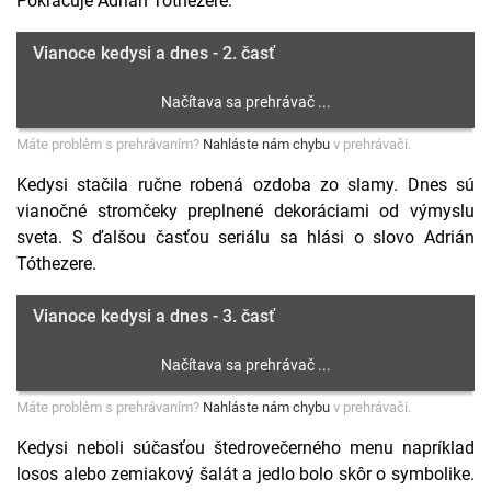
Pokračuje Adrián Tóthezere:
Vianoce kedysi a dnes - 2. časť
Máte problém s prehrávaním?
Nahláste nám chybu
v prehrávači.
Kedysi stačila ručne robená ozdoba zo slamy. Dnes sú
vianočné stromčeky preplnené dekoráciami od výmyslu
sveta. S ďalšou časťou seriálu sa hlási o slovo Adrián
Tóthezere.
Vianoce kedysi a dnes - 3. časť
Máte problém s prehrávaním?
Nahláste nám chybu
v prehrávači.
Kedysi neboli súčasťou štedrovečerného menu napríklad
losos alebo zemiakový šalát a jedlo bolo skôr o symbolike.