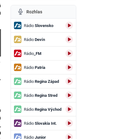
á
Rozhlas
ú
Rádio
Slovensko
Rádio
Devín
Rádio
_FM
.
Rádio
Patria
,
Rádio
Regina Západ
Rádio
Regina Stred
Rádio
Regina Východ
o
ň
Rádio
Slovakia Int.
,
h
Rádio
Junior