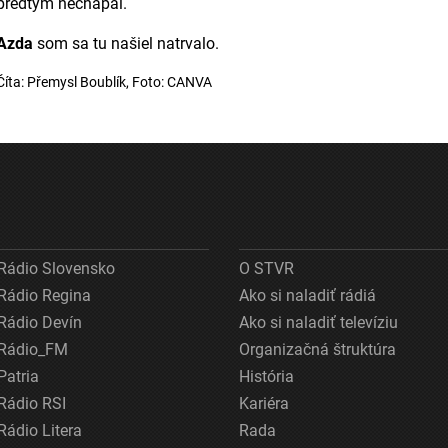
predtým nechápal.
Azda
som sa tu našiel natrvalo.
Číta: Přemysl Boublík, Foto: CANVA
Rádio Slovensko
O STVR
Rádio Regina
Ako si naladiť rádiá
Rádio Devín
Ako si naladiť televíziu
Rádio_FM
Organizačná štruktúra
Patria
História
Rádio RSI
Kariéra
Rádio Litera
Rada