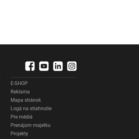
E-SHOP
Reklama
Mapa stránok
Logá na stiahnutie
Pre médiá
Prenájom majetku
Projekty