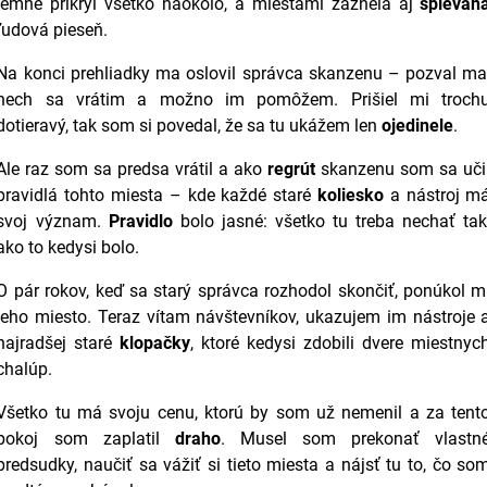
jemne prikryl všetko naokolo, a miestami zaznela aj
spievan
ľudová pieseň.
Na konci prehliadky ma oslovil správca skanzenu – pozval ma
nech sa vrátim a možno im pomôžem. Prišiel mi troch
dotieravý, tak som si povedal, že sa tu ukážem len
ojedinele
.
Ale raz som sa predsa vrátil a ako
regrút
skanzenu som sa uči
pravidlá tohto miesta – kde každé staré
koliesko
a nástroj m
svoj význam.
Pravidlo
bolo jasné: všetko tu treba nechať tak
ako to kedysi bolo.
O pár rokov, keď sa starý správca rozhodol skončiť, ponúkol m
jeho miesto. Teraz vítam návštevníkov, ukazujem im nástroje 
najradšej staré
klopačky
, ktoré kedysi zdobili dvere miestnyc
chalúp.
Všetko tu má svoju cenu, ktorú by som už nemenil a za tent
pokoj som zaplatil
draho
. Musel som prekonať vlastn
predsudky, naučiť sa vážiť si tieto miesta a nájsť tu to, čo so