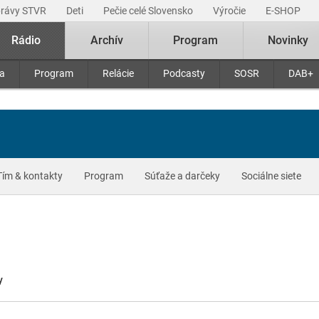
právy STVR
Deti
Pečie celé Slovensko
Výročie
E-SHOP
Rádio
Archív
Program
Novinky
ra
Program
Relácie
Podcasty
SOSR
DAB+
Tím & kontakty
Program
Súťaže a darčeky
Sociálne siete
y