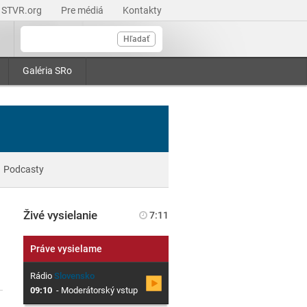
STVR.org
Pre médiá
Kontakty
Hľadať
Galéria SRo
Podcasty
Živé vysielanie
7:11
Práve vysielame
Rádio
Slovensko
09:10
-
Moderátorský vstup