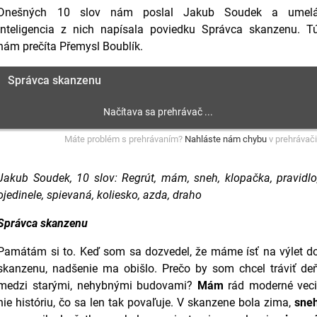
Dnešných 10 slov nám poslal Jakub Soudek a umel
inteligencia z nich napísala poviedku Správca skanzenu. T
nám prečíta Přemysl Boublík.
Správca skanzenu
Máte problém s prehrávaním?
Nahláste nám chybu
v prehrávači
Jakub Soudek, 10 slov: Regrút, mám, sneh, klopačka, pravidlo
ojedinele, spievaná, koliesko, azda, draho
Správca skanzenu
Památám si to. Keď som sa dozvedel, že máme ísť na výlet d
skanzenu, nadšenie ma obišlo. Prečo by som chcel tráviť de
medzi starými, nehybnými budovami?
Mám
rád moderné veci
nie históriu, čo sa len tak povaľuje. V skanzene bola zima,
sne