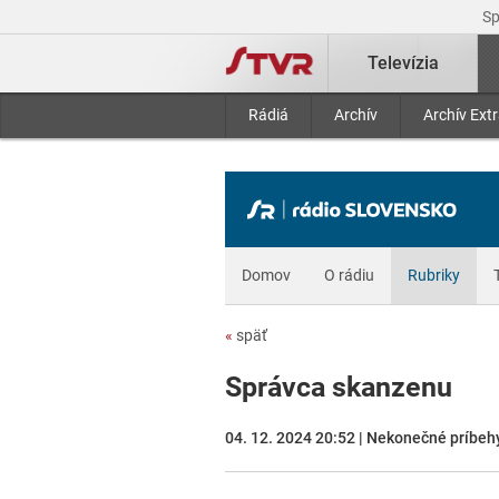
S
Televízia
Rádiá
Archív
Archív Ext
Domov
O rádiu
Rubriky
«
späť
Správca skanzenu
04. 12. 2024 20:52 | Nekonečné príbeh