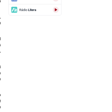
á
Rádio
Litera
,
u
l
á
,
i
a
h
o
é
m