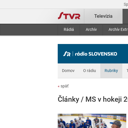
S
Televízia
Rádiá
Archív
Archív Ext
Domov
O rádiu
Rubriky
«
späť
Články / MS v hokeji 