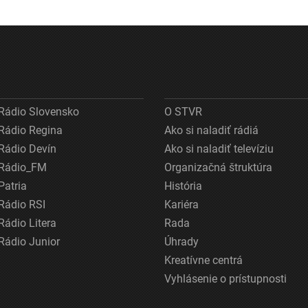
Rádio Slovensko
O STVR
Rádio Regina
Ako si naladiť rádiá
Rádio Devín
Ako si naladiť televíziu
Rádio_FM
Organizačná štruktúra
Patria
História
Rádio RSI
Kariéra
Rádio Litera
Rada
Rádio Junior
Úhrady
Kreatívne centrá
Vyhlásenie o prístupnosti