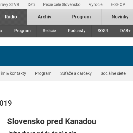
právy STVR
Deti
Pečie celé Slovensko
Výročie
E-SHOP
Rádio
Archív
Program
Novinky
ra
Program
Relácie
Podcasty
SOSR
DAB+
Tím & kontakty
Program
Súťaže a darčeky
Sociálne siete
2019
Slovensko pred Kanadou