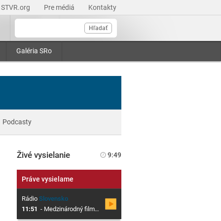
STVR.org
Pre médiá
Kontakty
Hľadať
Galéria SRo
Podcasty
Živé vysielanie
9:49
Práve vysielame
Rádio
Slovensko
11:51
-
Medzinárodný filmový festival Cinematik