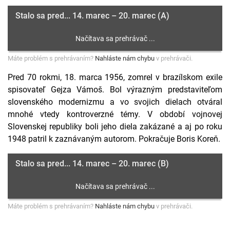
Stalo sa pred... 14. marec – 20. marec (A)
Máte problém s prehrávaním?
Nahláste nám chybu
v prehrávači.
Pred 70 rokmi, 18. marca 1956, zomrel v brazílskom exile
spisovateľ Gejza Vámoš. Bol výrazným predstaviteľom
slovenského modernizmu a vo svojich dielach otváral
mnohé vtedy kontroverzné témy. V období vojnovej
Slovenskej republiky boli jeho diela zakázané a aj po roku
1948 patril k zaznávaným autorom. Pokračuje Boris Koreň.
Stalo sa pred... 14. marec – 20. marec (B)
Máte problém s prehrávaním?
Nahláste nám chybu
v prehrávači.