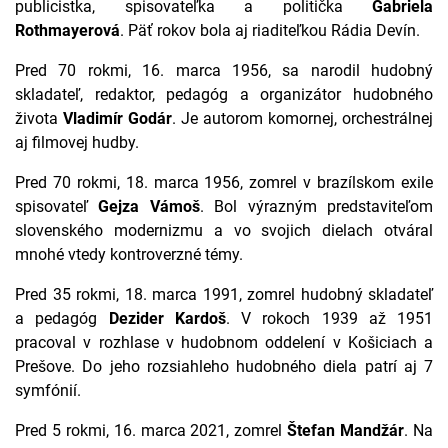
publicistka, spisovateľka a politička
Gabriela
Rothmayerová
. Päť rokov bola aj riaditeľkou Rádia Devín.
Pred 70 rokmi, 16. marca 1956, sa narodil hudobný
skladateľ, redaktor, pedagóg a organizátor hudobného
života
Vladimír Godár
. Je autorom komornej, orchestrálnej
aj filmovej hudby.
Pred 70 rokmi, 18. marca 1956, zomrel v brazílskom exile
spisovateľ
Gejza Vámoš
. Bol výrazným predstaviteľom
slovenského modernizmu a vo svojich dielach otváral
mnohé vtedy kontroverzné témy.
Pred 35 rokmi, 18. marca 1991, zomrel hudobný skladateľ
a pedagóg
Dezider Kardoš
. V rokoch 1939 až 1951
pracoval v rozhlase v hudobnom oddelení v Košiciach a
Prešove. Do jeho rozsiahleho hudobného diela patrí aj 7
symfónií.
Pred 5 rokmi, 16. marca 2021, zomrel
Štefan Mandžár
. Na