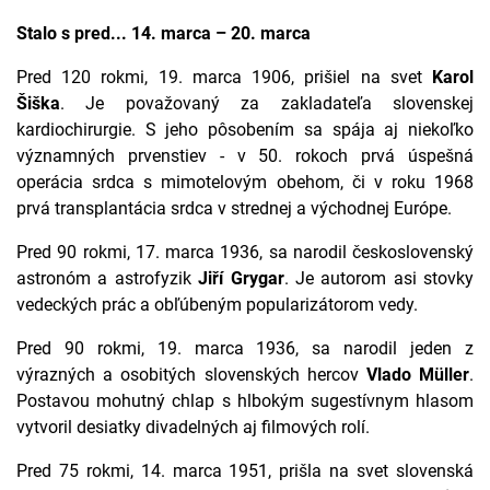
Stalo s pred... 14. marca – 20. marca
Pred 120 rokmi, 19. marca 1906, prišiel na svet
Karol
Šiška
. Je považovaný za zakladateľa slovenskej
kardiochirurgie. S jeho pôsobením sa spája aj niekoľko
významných prvenstiev - v 50. rokoch prvá úspešná
operácia srdca s mimotelovým obehom, či v roku 1968
prvá transplantácia srdca v strednej a východnej Európe.
Pred 90 rokmi, 17. marca 1936, sa narodil československý
astronóm a astrofyzik
Jiří Grygar
. Je autorom asi stovky
vedeckých prác a obľúbeným popularizátorom vedy.
Pred 90 rokmi, 19. marca 1936, sa narodil jeden z
výrazných a osobitých slovenských hercov
Vlado Müller
.
Postavou mohutný chlap s hlbokým sugestívnym hlasom
vytvoril desiatky divadelných aj filmových rolí.
Pred 75 rokmi, 14. marca 1951, prišla na svet slovenská