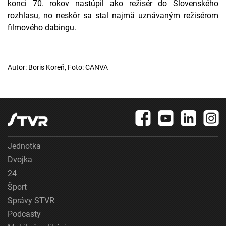
konci 70. rokov nastúpil ako režisér do Slovenského
rozhlasu, no neskôr sa stal najmä uznávaným režisérom
filmového dabingu.
Autor: Boris Koreň, Foto: CANVA
Jednotka
Dvojka
24
Šport
Správy STVR
Podcasty