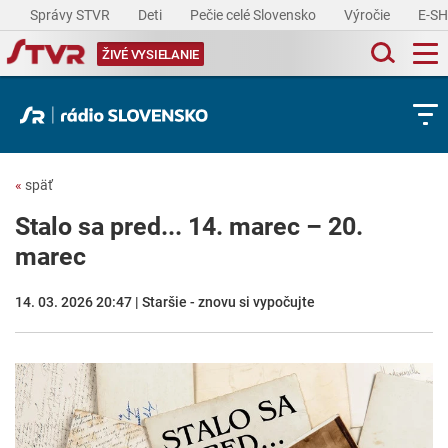
Správy STVR
Deti
Pečie celé Slovensko
Výročie
E-S
ŽIVÉ VYSIELANIE
«
späť
Stalo sa pred... 14. marec – 20.
marec
14. 03. 2026 20:47 | Staršie - znovu si vypočujte