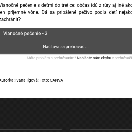
Vianočné pečenie s deťmi do tretice: občas idú z rúry aj iné ak
len príjemné vône. Dá sa pripálené pečivo podľa detí nejak
zachrániť?
Vianočné pečenie - 3
Máte problém s prehrávaním?
Nahláste nám chybu
v prehrávači
Autorka: Ivana Ilgová; Foto: CANVA