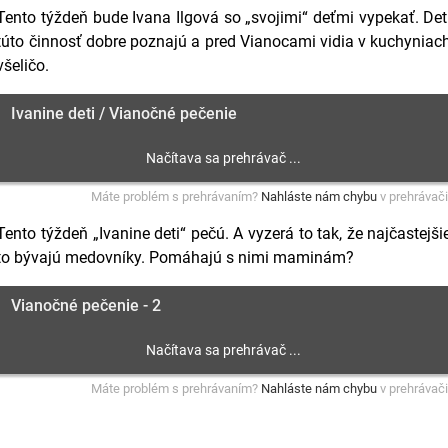
Tento týždeň bude Ivana Ilgová so „svojimi“ deťmi vypekať. Det
túto činnosť dobre poznajú a pred Vianocami vidia v kuchyniac
všeličo.
Ivanine deti / Vianočné pečenie
Máte problém s prehrávaním?
Nahláste nám chybu
v prehrávači
Tento týždeň „Ivanine deti“ pečú. A vyzerá to tak, že najčastejši
to bývajú medovníky. Pomáhajú s nimi maminám?
Vianočné pečenie - 2
Máte problém s prehrávaním?
Nahláste nám chybu
v prehrávači