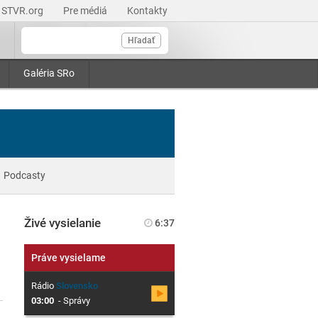
STVR.org
Pre médiá
Kontakty
Hľadať
Galéria SRo
Podcasty
Živé vysielanie
6:37
Práve vysielame
Rádio
Slovensko
03:00
-
Správy