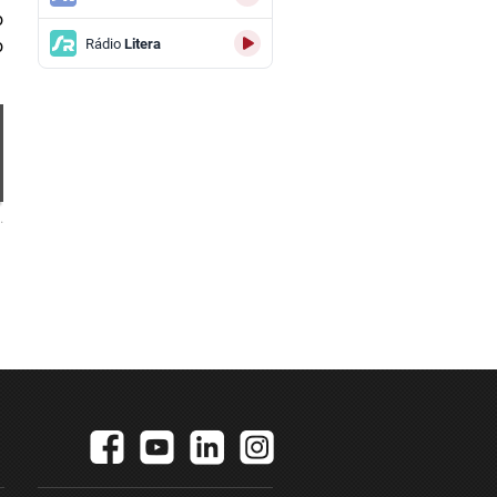
o
Rádio
Litera
o
.