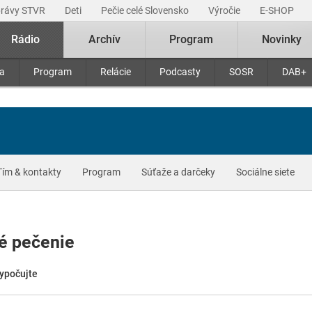
právy STVR
Deti
Pečie celé Slovensko
Výročie
E-SHOP
Rádio
Archív
Program
Novinky
ra
Program
Relácie
Podcasty
SOSR
DAB+
Tím & kontakty
Program
Súťaže a darčeky
Sociálne siete
né pečenie
vypočujte