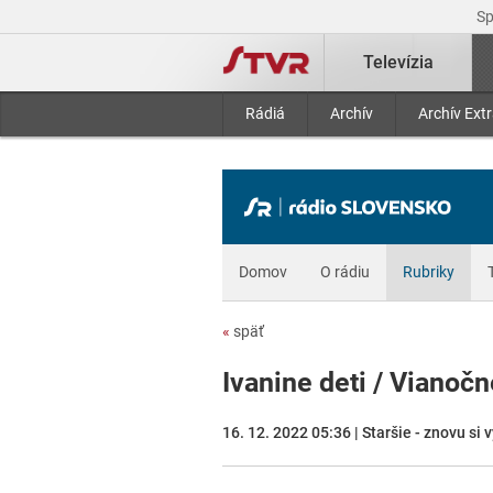
S
Televízia
Rádiá
Archív
Archív Ext
Domov
O rádiu
Rubriky
«
späť
Ivanine deti / Vianoč
16. 12. 2022 05:36 | Staršie - znovu si 