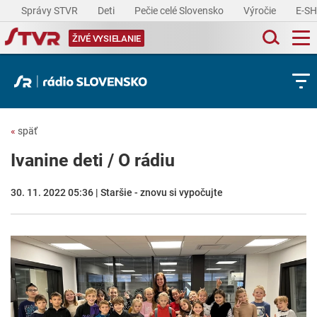
Správy STVR
Deti
Pečie celé Slovensko
Výročie
E-S
ŽIVÉ VYSIELANIE
«
späť
Ivanine deti / O rádiu
30. 11. 2022 05:36 | Staršie - znovu si vypočujte