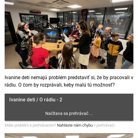
Ivanine deti nemajú problém predstaviť si, že by pracovali v
rádiu. O čom by rozprávali, keby malú tú možnosť?
Ivanine deti / O rádiu - 2
Máte problém s prehrávaním?
Nahláste nám chybu
v prehrávači.