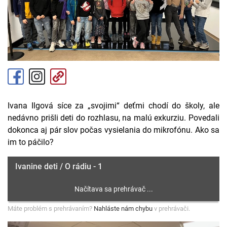
Ivana Ilgová síce za „svojimi“ deťmi chodí do školy, ale
nedávno prišli deti do rozhlasu, na malú exkurziu. Povedali
dokonca aj pár slov počas vysielania do mikrofónu. Ako sa
im to páčilo?
Ivanine deti / O rádiu - 1
Máte problém s prehrávaním?
Nahláste nám chybu
v prehrávači.