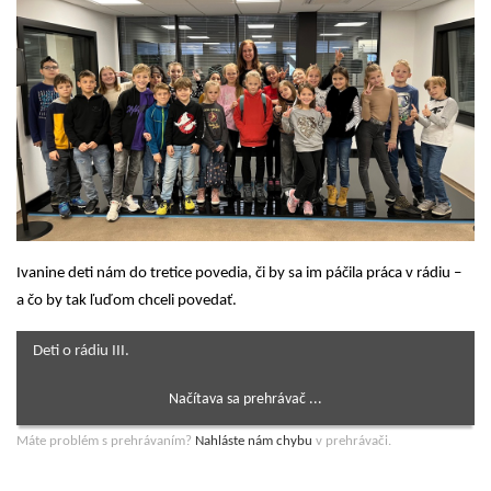
Ivanine deti nám do tretice povedia, či by sa im páčila práca v rádiu –
a čo by tak ľuďom chceli povedať.
Deti o rádiu III.
Máte problém s prehrávaním?
Nahláste nám chybu
v prehrávači.