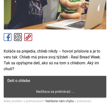
Koláče sa prejedia, chlieb nikdy – hovorí príslovie a je to
veru tak. Chlieb má práve svoj týždeň - Real Bread Week.
Tak sa opýtajme detí, ako sú na tom s chlebom. Aký im
chutí?
Deti o chlebe
Máte problém s prehrávaním?
Nahláste nám chybu
v prehrávači.