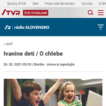
Správy STVR
Deti
Pečie celé Slovensko
Výročie
E-S
ŽIVÉ VYSIELANIE
«
späť
Ivanine deti / O chlebe
26. 02. 2021 05:53 | Staršie - znovu si vypočujte