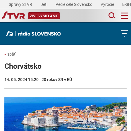
Správy STVR
Deti
Pečie celé Slovensko
Výročie
E-S
ŽIVÉ VYSIELANIE
«
späť
Chorvátsko
14. 05. 2024 15:20 | 20 rokov SR v EÚ