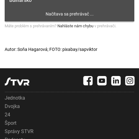
Bulharsko
Máte problém s prehrávaním?
Nahláste nám chybu
v prehrávači.
Autor: Soňa Hagarová; FOTO: pixabay/sapviktor
Jednotka
Dvojka
24
Šport
Správy STVR