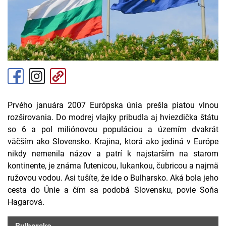
Prvého januára 2007 Európska únia prešla piatou vlnou
rozširovania. Do modrej vlajky pribudla aj hviezdička štátu
so 6 a pol miliónovou populáciou a územím dvakrát
väčším ako Slovensko. Krajina, ktorá ako jediná v Európe
nikdy nemenila názov a patrí k najstarším na starom
kontinente, je známa ľutenicou, lukankou, čubricou a najmä
ružovou vodou. Asi tušíte, že ide o Bulharsko. Aká bola jeho
cesta do Únie a čím sa podobá Slovensku, povie Soňa
Hagarová.