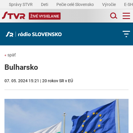
Správy STVR
Deti
Pečie celé Slovensko
Výročie
E-S
ŽIVÉ VYSIELANIE
«
späť
Bulharsko
07. 05. 2024 15:21 | 20 rokov SR v EÚ