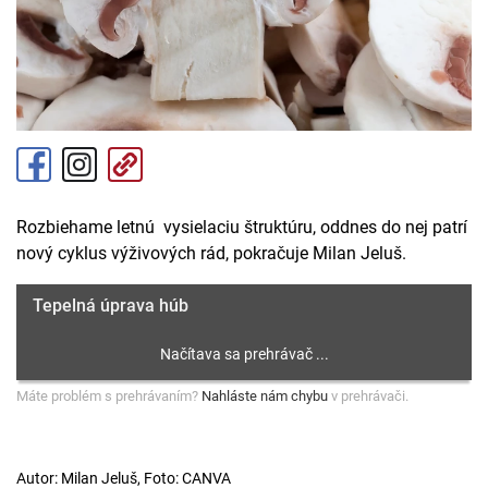
Rozbiehame letnú vysielaciu štruktúru, oddnes do nej patrí
nový cyklus výživových rád, pokračuje Milan Jeluš.
Tepelná úprava húb
Máte problém s prehrávaním?
Nahláste nám chybu
v prehrávači.
Autor: Milan Jeluš, Foto: CANVA