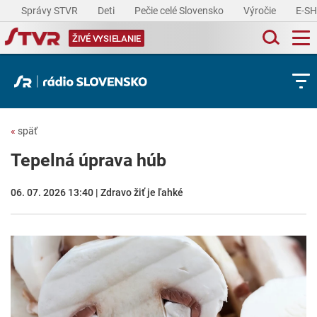
Správy STVR
Deti
Pečie celé Slovensko
Výročie
E-S
ŽIVÉ VYSIELANIE
«
späť
Tepelná úprava húb
06. 07. 2026 13:40 | Zdravo žiť je ľahké