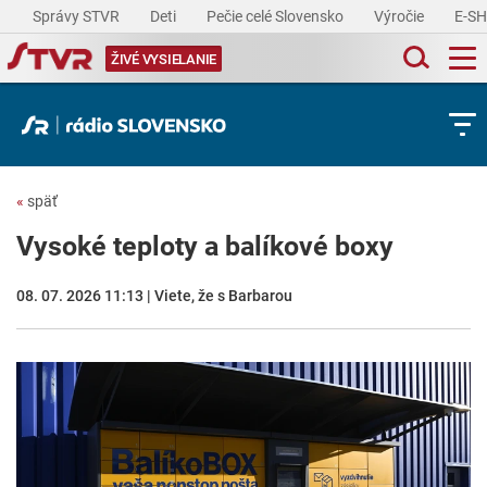
Správy STVR
Deti
Pečie celé Slovensko
Výročie
E-S
ŽIVÉ VYSIELANIE
«
späť
Vysoké teploty a balíkové boxy
08. 07. 2026 11:13 | Viete, že s Barbarou