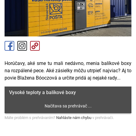
Horúčavy, aké sme tu mali nedávno, menia balíkové boxy
na rozpálené pece. Aké zásielky môžu utrpieť najviac? Aj to
povie Blažena Bóoczová a určite pridá aj nejaké rady...
Vysoké teploty a balíkové boxy
Máte problém s prehrávaním?
Nahláste nám chybu
v prehrávači.