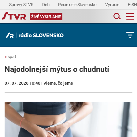
Správy STVR
Deti
Pečie celé Slovensko
Výročie
E-S
ŽIVÉ VYSIELANIE
«
späť
Najodolnejší mýtus o chudnutí
07. 07. 2026 10:40 | Vieme, čo jeme