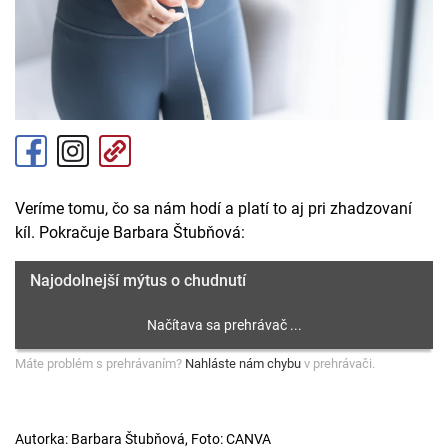
Veríme tomu, čo sa nám hodí a platí to aj pri zhadzovaní
kíl. Pokračuje Barbara Štubňová:
Najodolnejší mýtus o chudnutí
Máte problém s prehrávaním?
Nahláste nám chybu
v prehrávači.
Autorka: Barbara Štubňová, Foto: CANVA