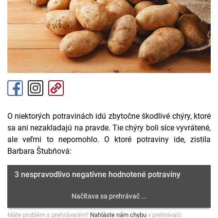
O niektorých potravinách idú zbytočne škodlivé chýry, ktoré
sa ani nezakladajú na pravde. Tie chýry boli síce vyvrátené,
ale veľmi to nepomohlo. O ktoré potraviny ide, zistila
Barbara Štubňová:
3 nespravodlivo negatívne hodnotené potraviny
Máte problém s prehrávaním?
Nahláste nám chybu
v prehrávači.