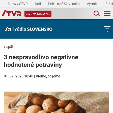
Správy STVR
Deti
Pečie celé Slovensko
Výročie
E-S
ŽIVÉ VYSIELANIE
«
späť
3 nespravodlivo negatívne
hodnotené potraviny
01. 07. 2026 10:40 | Vieme, čo jeme