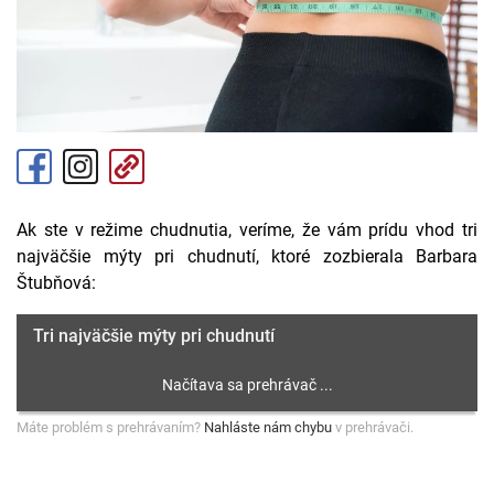
Ak ste v režime chudnutia, veríme, že vám prídu vhod tri
najväčšie mýty pri chudnutí, ktoré zozbierala Barbara
Štubňová:
Tri najväčšie mýty pri chudnutí
Máte problém s prehrávaním?
Nahláste nám chybu
v prehrávači.