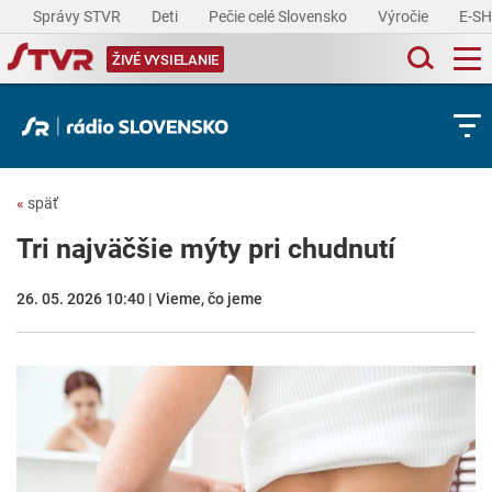
Správy STVR
Deti
Pečie celé Slovensko
Výročie
E-S
ŽIVÉ VYSIELANIE
«
späť
Tri najväčšie mýty pri chudnutí
26. 05. 2026 10:40 | Vieme, čo jeme