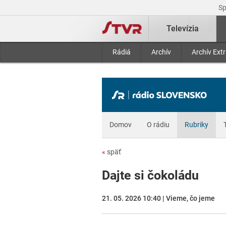
S
Televízia
Rádiá
Archív
Archív Ext
Domov
O rádiu
Rubriky
«
späť
Dajte si čokoládu
21. 05. 2026 10:40 | Vieme, čo jeme