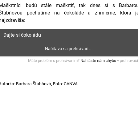
Maškrtníci budú stále maškrtiť, tak dnes si s Barbaro
Štubňovou pochutíme na čokoláde a zhrnieme, ktorá j
najzdravšia:
Dajte si čokoládu
Máte problém s prehrávaním?
Nahláste nám chybu
v prehrávači
Autorka: Barbara Štubňová, Foto: CANVA