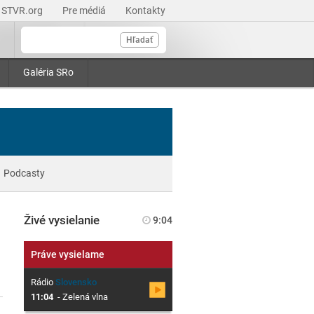
STVR.org
Pre médiá
Kontakty
Hľadať
Galéria SRo
Podcasty
Živé vysielanie
9:04
Práve vysielame
Rádio
Slovensko
11:04
-
Zelená vlna