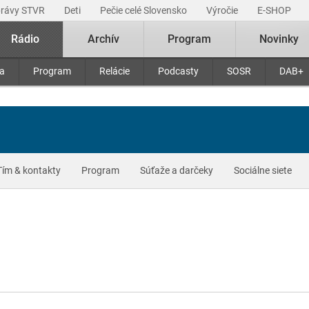
právy STVR
Deti
Pečie celé Slovensko
Výročie
E-SHOP
Rádio
Archív
Program
Novinky
ra
Program
Relácie
Podcasty
SOSR
DAB+
Tím & kontakty
Program
Súťaže a darčeky
Sociálne siete