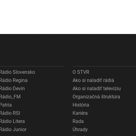
Rádio Slovensko
O STVR
Rádio Regina
Ako si naladiť rádiá
Rádio Devín
Ako si naladiť televíziu
Rádio_FM
Organizačná štruktúra
Patria
História
Rádio RSI
Kariéra
Rádio Litera
Rada
Rádio Junior
Úhrady