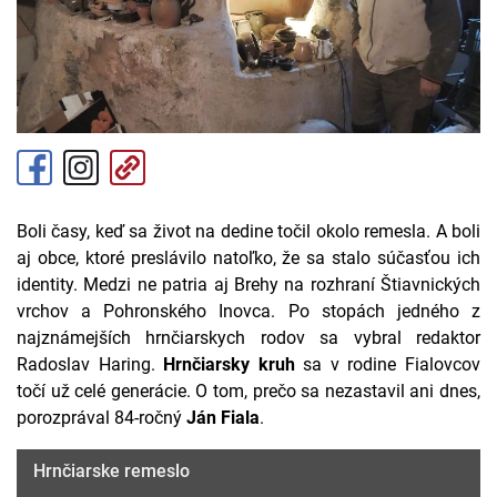
Boli časy, keď sa život na dedine točil okolo remesla. A boli
aj obce, ktoré preslávilo natoľko, že sa stalo súčasťou ich
identity. Medzi ne patria aj Brehy na rozhraní Štiavnických
vrchov a Pohronského Inovca. Po stopách jedného z
najznámejších hrnčiarskych rodov sa vybral redaktor
Radoslav Haring.
Hrnčiarsky kruh
sa v rodine Fialovcov
točí už celé generácie. O tom, prečo sa nezastavil ani dnes,
porozprával 84-ročný
Ján Fiala
.
Hrnčiarske remeslo