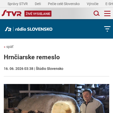
Správy STVR
Deti
Pečie celé Slovensko
Výročie
E-S
ŽIVÉ VYSIELANIE
«
späť
Hrnčiarske remeslo
16. 06. 2026 03:38 | Štúdio Slovensko