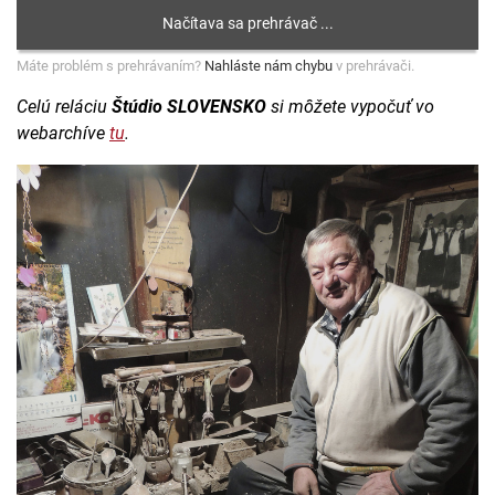
Máte problém s prehrávaním?
Nahláste nám chybu
v prehrávači.
Celú reláciu
Štúdio SLOVENSKO
si môžete vypočuť vo
webarchíve
tu
.