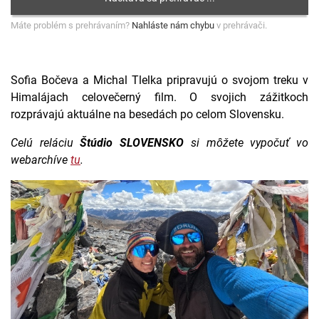
Máte problém s prehrávaním?
Nahláste nám chybu
v prehrávači.
Sofia Bočeva a Michal Tlelka pripravujú o svojom treku v
Himalájach celovečerný film. O svojich zážitkoch
rozprávajú aktuálne na besedách po celom Slovensku.
Celú reláciu
Štúdio SLOVENSKO
si môžete vypočuť vo
webarchíve
tu
.