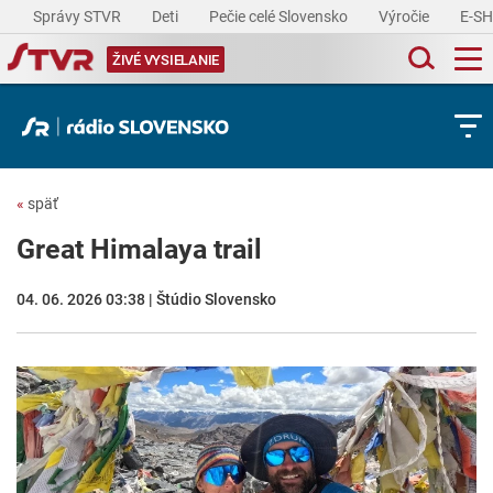
Správy STVR
Deti
Pečie celé Slovensko
Výročie
E-S
ŽIVÉ VYSIELANIE
«
späť
Great Himalaya trail
04. 06. 2026 03:38 | Štúdio Slovensko