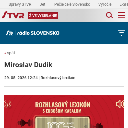
Správy STVR
Deti
Pečie celé Slovensko
Výročie
E-S
ŽIVÉ VYSIELANIE
«
späť
Miroslav Dudík
29. 05. 2026 12:24 | Rozhlasový lexikón