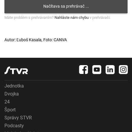
Máte problém s prehrávaním?
Nahláste nám chybu
v prehrávači.
Autor: Ľuboš Kasala, Foto: CANVA
Jednotka
Dvojka
24
Šport
Správy STVR
Podcasty