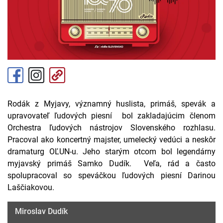
Rodák z Myjavy, významný huslista, primáš, spevák a
upravovateľ ľudových piesní bol zakladajúcim členom
Orchestra ľudových nástrojov Slovenského rozhlasu.
Pracoval ako koncertný majster, umelecký vedúci a neskôr
dramaturg OĽUN-u. Jeho starým otcom bol legendárny
myjavský primáš Samko Dudík. Veľa, rád a často
spolupracoval so speváčkou ľudových piesní Darinou
Laščiakovou.
Miroslav Dudík