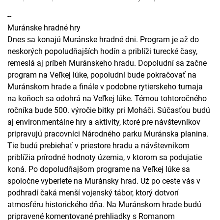
--
Muránske hradné hry
Dnes sa konajú Muránske hradné dni. Program je až do
neskorých popoludňajších hodín a priblíži turecké časy,
remeslá aj príbeh Muránskeho hradu. Dopoludní sa začne
program na Veľkej lúke, popoludní bude pokračovať na
Muránskom hrade a finále v podobne rytierskeho turnaja
na koňoch sa odohrá na Veľkej lúke. Témou tohtoročného
ročníka bude 500. výročie bitky pri Moháči. Súčasťou budú
aj environmentálne hry a aktivity, ktoré pre návštevníkov
pripravujú pracovníci Národného parku Muránska planina.
Tie budú prebiehať v priestore hradu a návštevníkom
priblížia prírodné hodnoty územia, v ktorom sa podujatie
koná. Po dopoludňajšom programe na Veľkej lúke sa
spoločne vyberiete na Muránsky hrad. Už po ceste vás v
podhradí čaká menší vojenský tábor, ktorý dotvorí
atmosféru historického dňa. Na Muránskom hrade budú
pripravené komentované prehliadky s Romanom