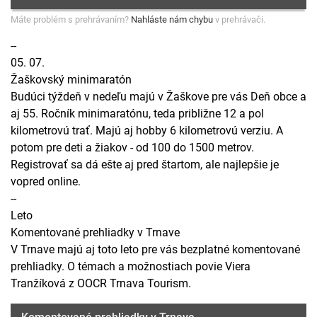
Máte problém s prehrávaním?
Nahláste nám chybu
v prehrávači.
--
05. 07.
Žaškovský minimaratón
Budúci týždeň v nedeľu majú v Žaškove pre vás Deň obce a
aj 55. Ročník minimaratónu, teda približne 12 a pol
kilometrovú trať. Majú aj hobby 6 kilometrovú verziu. A
potom pre deti a žiakov - od 100 do 1500 metrov.
Registrovať sa dá ešte aj pred štartom, ale najlepšie je
vopred online.
--
Leto
Komentované prehliadky v Trnave
V Trnave majú aj toto leto pre vás bezplatné komentované
prehliadky. O témach a možnostiach povie Viera
Tranžíková z OOCR Trnava Tourism.