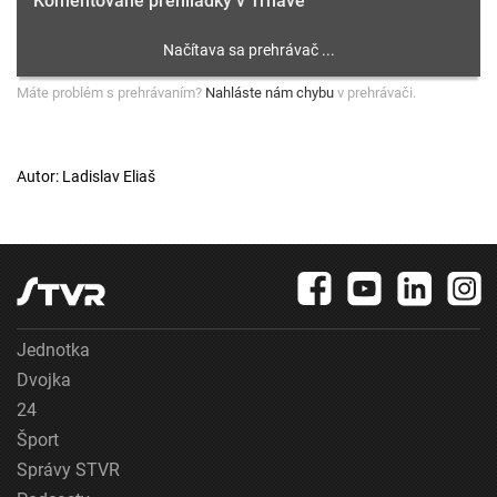
Komentované prehliadky v Trnave
Máte problém s prehrávaním?
Nahláste nám chybu
v prehrávači.
Autor: Ladislav Eliaš
Jednotka
Dvojka
24
Šport
Správy STVR