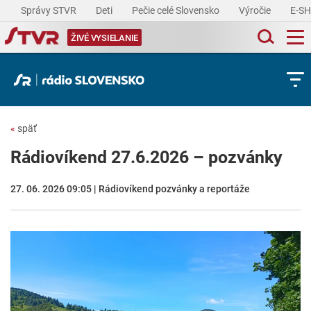
Správy STVR
Deti
Pečie celé Slovensko
Výročie
E-S
ŽIVÉ VYSIELANIE
«
späť
Rádiovíkend 27.6.2026 – pozvánky
27. 06. 2026 09:05 | Rádiovíkend pozvánky a reportáže