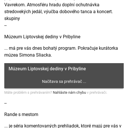
Vavrekom. Atmosféru hradu doplní ochutnávka
stredovekých jedál, výučba dobového tanca a koncert.
skupiny
--
Múzeum Liptovskej dediny v Pribyline
... má pre vás dnes bohatý program. Pokračuje kurátorka
múzea Simona Sliacka.
Múzeum Liptovskej dediny v Pribyline
Máte problém s prehrávaním?
Nahláste nám chybu
v prehrávači.
--
Rande s mestom
... je séria komentovaných prehliadok, ktoré majú pre vás v