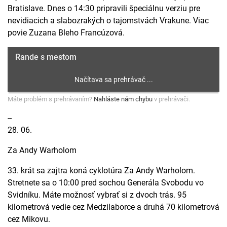
Bratislave. Dnes o 14:30 pripravili špeciálnu verziu pre
nevidiacich a slabozrakých o tajomstvách Vrakune. Viac
povie Zuzana Bleho Francúzová.
Rande s mestom
Máte problém s prehrávaním?
Nahláste nám chybu
v prehrávači.
--
28. 06.
Za Andy Warholom
33. krát sa zajtra koná cyklotúra Za Andy Warholom.
Stretnete sa o 10:00 pred sochou Generála Svobodu vo
Svidníku. Máte možnosť vybrať si z dvoch trás. 95
kilometrová vedie cez Medzilaborce a druhá 70 kilometrová
cez Mikovu.