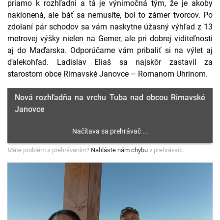
priamo k rozhľadni a tá je výnimočná tým, že je akoby
naklonená, ale báť sa nemusíte, bol to zámer tvorcov. Po
zdolaní pár schodov sa vám naskytne úžasný výhľad z 13
metrovej výšky nielen na Gemer, ale pri dobrej viditeľnosti
aj do Maďarska. Odporúčame vám pribaliť si na výlet aj
ďalekohľad. Ladislav Eliaš sa najskôr zastavil za
starostom obce Rimavské Janovce – Romanom Uhrinom.
Nová rozhľadňa na vrchu Tuba nad obcou Rimavské
Janovce
Máte problém s prehrávaním?
Nahláste nám chybu
v prehrávači.