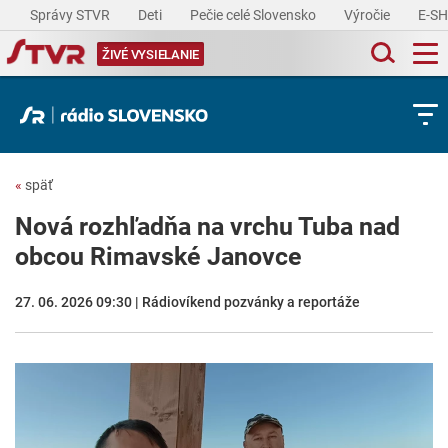
Správy STVR
Deti
Pečie celé Slovensko
Výročie
E-S
ŽIVÉ VYSIELANIE
«
späť
Nová rozhľadňa na vrchu Tuba nad
obcou Rimavské Janovce
27. 06. 2026 09:30 | Rádiovíkend pozvánky a reportáže