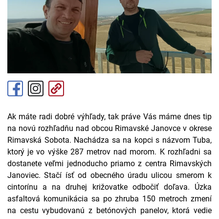
Ak máte radi dobré výhľady, tak práve Vás máme dnes tip
na novú rozhľadňu nad obcou Rimavské Janovce v okrese
Rimavská Sobota. Nachádza sa na kopci s názvom Tuba,
ktorý je vo výške 287 metrov nad morom. K rozhľadni sa
dostanete veľmi jednoducho priamo z centra Rimavských
Janoviec. Stačí ísť od obecného úradu ulicou smerom k
cintorínu a na druhej križovatke odbočiť doľava. Úzka
asfaltová komunikácia sa po zhruba 150 metroch zmení
na cestu vybudovanú z betónových panelov, ktorá vedie