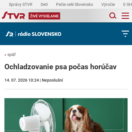
Správy STVR
Deti
Pečie celé Slovensko
Výročie
E-S
ŽIVÉ VYSIELANIE
«
späť
Ochladzovanie psa počas horúčav
14. 07. 2026 10:24 | Neposlušní