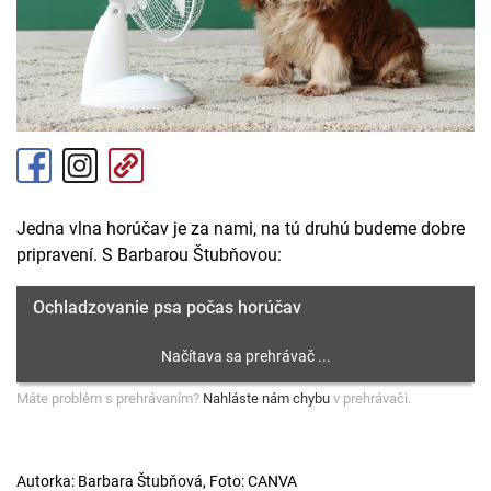
Jedna vlna horúčav je za nami, na tú druhú budeme dobre
pripravení. S Barbarou Štubňovou:
Ochladzovanie psa počas horúčav
Máte problém s prehrávaním?
Nahláste nám chybu
v prehrávači.
Autorka: Barbara Štubňová, Foto: CANVA