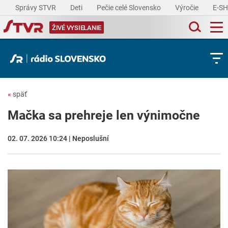
Správy STVR
Deti
Pečie celé Slovensko
Výročie
E-S
ŽIVÉ VYSIELANIE
«
späť
Mačka sa prehreje len výnimočne
02. 07. 2026 10:24 | Neposlušní