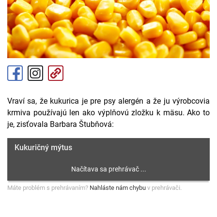
Vraví sa, že kukurica je pre psy alergén a že ju výrobcovia
krmiva používajú len ako výplňovú zložku k mäsu. Ako to
je, zisťovala Barbara Štubňová:
Kukuričný mýtus
Máte problém s prehrávaním?
Nahláste nám chybu
v prehrávači.