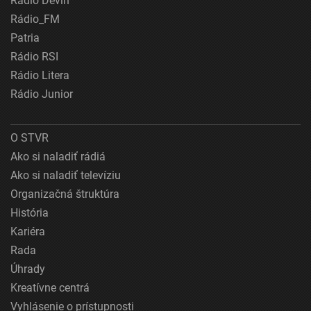
Rádio Devín
Rádio_FM
Patria
Rádio RSI
Rádio Litera
Rádio Junior
O STVR
Ako si naladiť rádiá
Ako si naladiť televíziu
Organizačná štruktúra
História
Kariéra
Rada
Úhrady
Kreatívne centrá
Vyhlásenie o prístupnosti