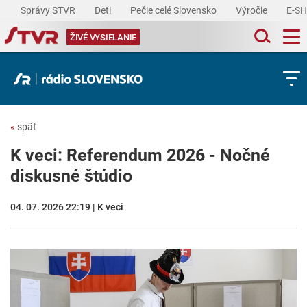
Správy STVR
Deti
Pečie celé Slovensko
Výročie
E-S
ŽIVÉ VYSIELANIE
«
späť
K veci: Referendum 2026 - Nočné
diskusné štúdio
04. 07. 2026 22:19 | K veci