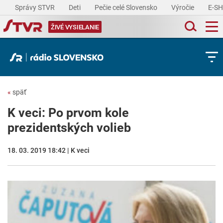
Správy STVR
Deti
Pečie celé Slovensko
Výročie
E-S
ŽIVÉ VYSIELANIE
«
späť
K veci: Po prvom kole
prezidentských volieb
18. 03. 2019 18:42 | K veci