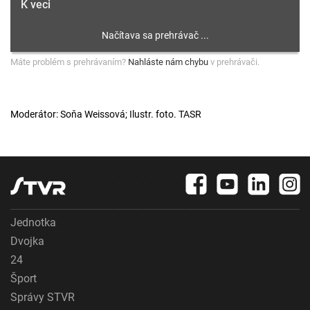
K veci
Máte problém s prehrávaním?
Nahláste nám chybu
v prehrávači.
Moderátor: Soňa Weissová; Ilustr. foto. TASR
Jednotka
Dvojka
24
Šport
Správy STVR