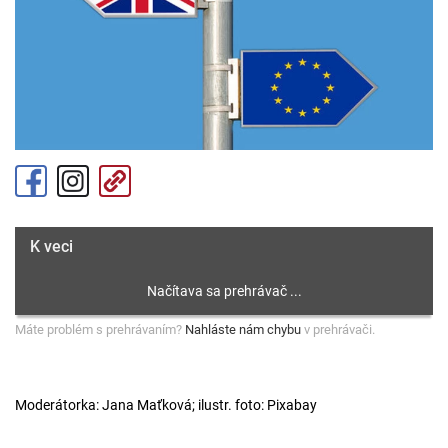
K veci
Máte problém s prehrávaním?
Nahláste nám chybu
v prehrávači.
Moderátorka: Jana Maťková; ilustr. foto: Pixabay