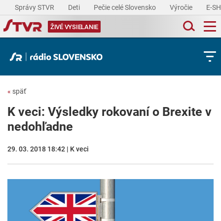
Správy STVR
Deti
Pečie celé Slovensko
Výročie
E-S
ŽIVÉ VYSIELANIE
«
späť
K veci: Výsledky rokovaní o Brexite v
nedohľadne
29. 03. 2018 18:42 | K veci