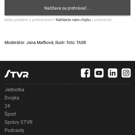
Máte problém s prehrávaním?
Nahláste nám chybu
v prehrávači.
Moderátor: Jana Maťková; Ilustr. foto: TASR
Jednotka
Dvojka
24
Šport
Správy STVR
Podcasty