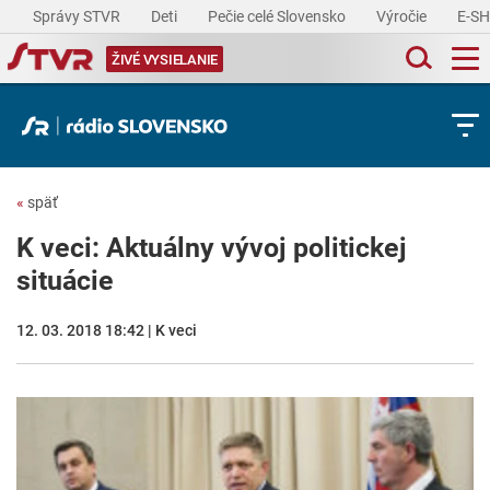
Správy STVR
Deti
Pečie celé Slovensko
Výročie
E-S
ŽIVÉ VYSIELANIE
«
späť
K veci: Aktuálny vývoj politickej
situácie
12. 03. 2018 18:42 | K veci