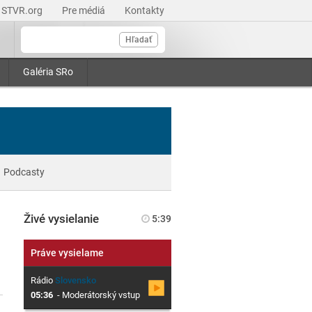
STVR.org
Pre médiá
Kontakty
Hľadať
Galéria SRo
Podcasty
Živé vysielanie
5:39
Práve vysielame
Rádio
Slovensko
05:36
-
Moderátorský vstup