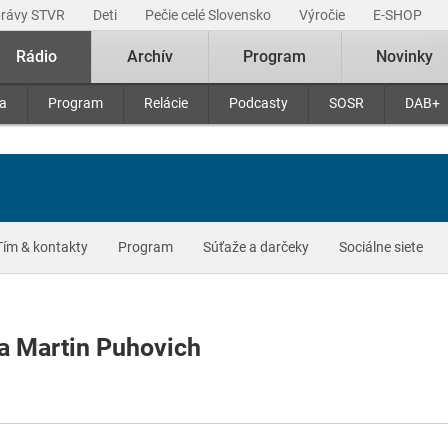
právy STVR
Deti
Pečie celé Slovensko
Výročie
E-SHOP
Rádio
Archív
Program
Novinky
ra
Program
Relácie
Podcasty
SOSR
DAB+
Tím & kontakty
Program
Súťaže a darčeky
Sociálne siete
a Martin Puhovich