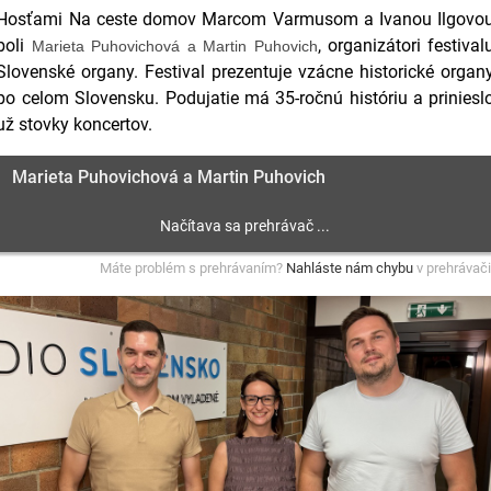
Hosťami Na ceste domov Marcom Varmusom a Ivanou Ilgovo
boli
, organizátori festival
Marieta Puhovichová a Martin Puhovich
Slovenské organy. Festival prezentuje vzácne historické organ
po celom Slovensku. Podujatie má 35-ročnú históriu a priniesl
už stovky koncertov.
Marieta Puhovichová a Martin Puhovich
Máte problém s prehrávaním?
Nahláste nám chybu
v prehrávači