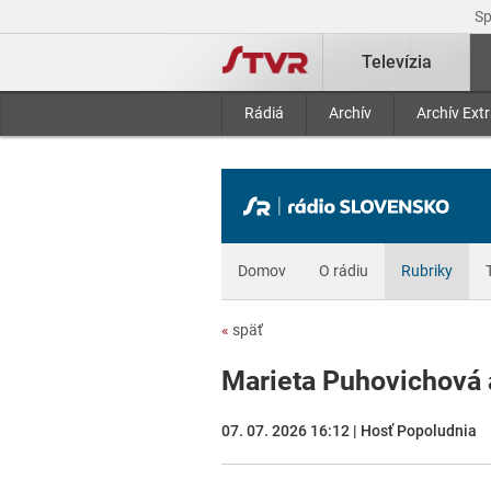
S
Televízia
Rádiá
Archív
Archív Ext
Domov
O rádiu
Rubriky
«
späť
Marieta Puhovichová 
07. 07. 2026 16:12 | Hosť Popoludnia