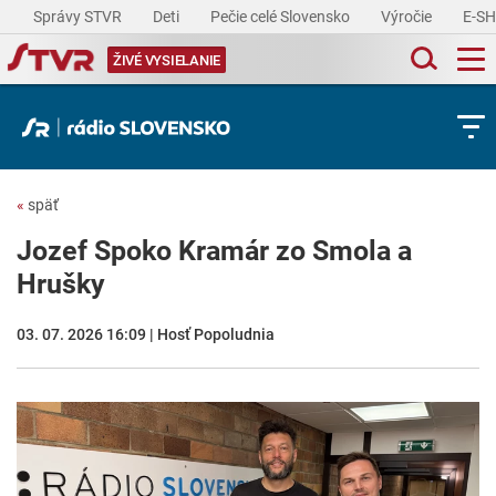
Správy STVR
Deti
Pečie celé Slovensko
Výročie
E-S
ŽIVÉ VYSIELANIE
«
späť
Jozef Spoko Kramár zo Smola a
Hrušky
03. 07. 2026 16:09 | Hosť Popoludnia