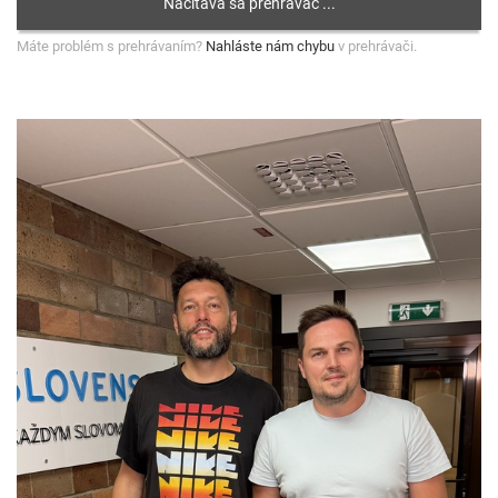
Máte problém s prehrávaním?
Nahláste nám chybu
v prehrávači.