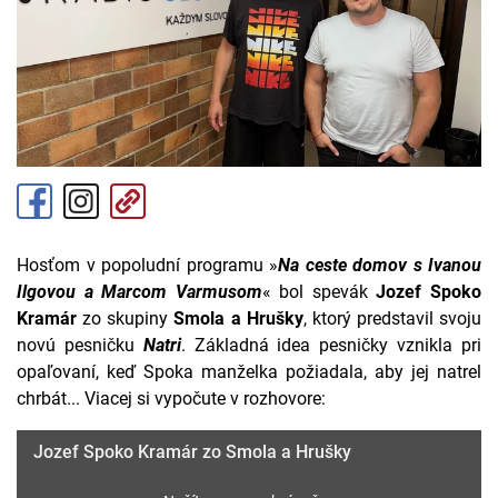
Hosťom v popoludní programu »
Na ceste domov s Ivanou
Ilgovou a Marcom Varmusom
« bol spevák
Jozef Spoko
Kramár
zo skupiny
Smola a Hrušky
, ktorý predstavil svoju
novú pesničku
Natri
. Základná idea pesničky vznikla pri
opaľovaní, keď Spoka manželka požiadala, aby jej natrel
chrbát... Viacej si vypočute v rozhovore:
Jozef Spoko Kramár zo Smola a Hrušky