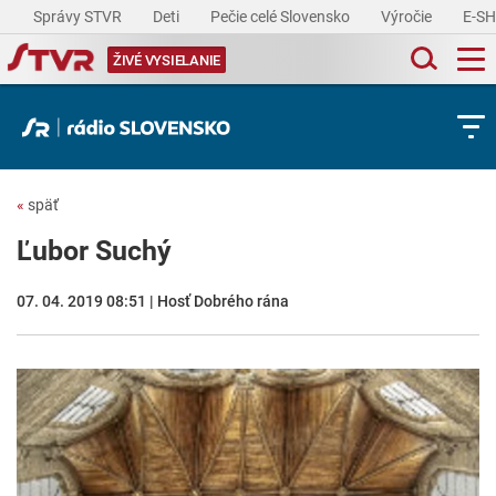
Správy STVR
Deti
Pečie celé Slovensko
Výročie
E-S
ŽIVÉ VYSIELANIE
«
späť
Ľubor Suchý
07. 04. 2019 08:51 | Hosť Dobrého rána