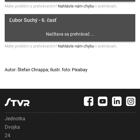
Máte problém s prehrávaním?
Nahláste nám chybu
v prehrávači.
Ľubor Suchý - 6. časť
Máte problém s prehrávaním?
Nahláste nám chybu
v prehrávači.
Autor: Štefan Chrappa; Ilustr. foto: Pixabay
Jednotka
Dvojka
24