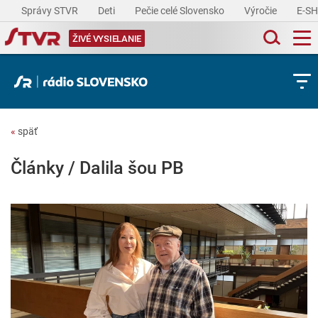
Správy STVR
Deti
Pečie celé Slovensko
Výročie
E-S
ŽIVÉ VYSIELANIE
«
späť
Články / Dalila šou PB