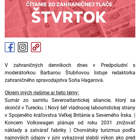
V zahraničných denníkoch dnes v Predpoludní s
moderátorkou Barbarou Štubňovou listuje redaktorka
zahraničného spravodajstva Soňa Hagarová.
Okrem iných riešime aj tieto témy:
Sumár zo samitu Severoatlantickej aliancie, ktorý sa
skončil v Turecku. | Nový šéf vládnucej labouristickej strany
v Spojeného kráľovstva Veľkej Británie a Severného Írska. |
Koncern Volkswagen plánuje od roku 2031 znižovať
náklady a zatvárať fabriky. | Chorvátsky turizmus podľa
najnovších údajov v júni vykazoval slabší výkon ako pred