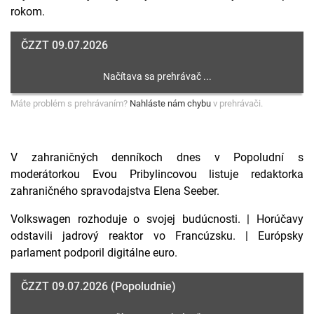
rokom.
ČZZT 09.07.2026
Máte problém s prehrávaním?
Nahláste nám chybu
v prehrávači.
V zahraničných denníkoch dnes v Popoludní s
moderátorkou Evou Pribylincovou listuje redaktorka
zahraničného spravodajstva Elena Seeber.
Volkswagen rozhoduje o svojej budúcnosti. | Horúčavy
odstavili jadrový reaktor vo Francúzsku. | Európsky
parlament podporil digitálne euro.
ČZZT 09.07.2026 (Popoludnie)