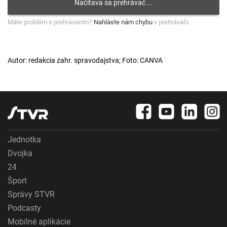
Máte problém s prehrávaním?
Nahláste nám chybu
v prehrávači.
Autor: redakcia zahr. spravodajstva; Foto: CANVA
Jednotka
Dvojka
24
Šport
Správy STVR
Podcasty
Mobilné aplikácie