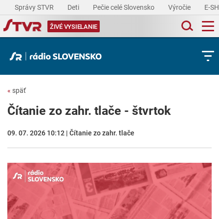
Správy STVR
Deti
Pečie celé Slovensko
Výročie
E-S
ŽIVÉ VYSIELANIE
«
späť
Čítanie zo zahr. tlače - štvrtok
09. 07. 2026 10:12 | Čítanie zo zahr. tlače