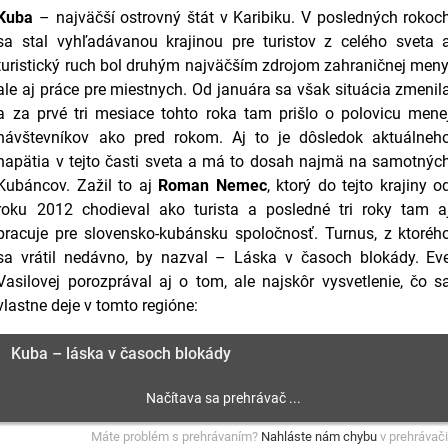
Kuba
– najväčší ostrovný štát v Karibiku. V posledných rokoc
sa stal vyhľadávanou krajinou pre turistov z celého sveta 
turistický ruch bol druhým najväčším zdrojom zahraničnej meny
ale aj práce pre miestnych. Od januára sa však situácia zmenil
a za prvé tri mesiace tohto roka tam prišlo o polovicu mene
návštevníkov ako pred rokom. Aj to je dôsledok aktuálneh
napätia v tejto časti sveta a má to dosah najmä na samotnýc
Kubáncov. Zažil to aj
Roman Nemec
, ktorý do tejto krajiny o
roku 2012 chodieval ako turista a posledné tri roky tam a
pracuje pre slovensko-kubánsku spoločnosť. Turnus, z ktoréh
sa vrátil nedávno, by nazval – Láska v časoch blokády. Ev
Vasilovej porozprával aj o tom, ale najskôr vysvetlenie, čo s
vlastne deje v tomto regióne:
Kuba – láska v časoch blokády
Máte problém s prehrávaním?
Nahláste nám chybu
v prehrávači