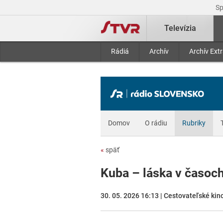
S
Televízia
Rádiá
Archív
Archív Ext
Domov
O rádiu
Rubriky
«
späť
Kuba – láska v časoc
30. 05. 2026 16:13 | Cestovateľské kin