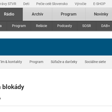
právy STVR
Deti
Pečie celé Slovensko
Výročie
E-SHOP
Rádio
Archív
Program
Novinky
ra
Program
Relácie
Podcasty
SOSR
DAB+
Tím & kontakty
Program
Súťaže a darčeky
Sociálne siete
h blokády
o