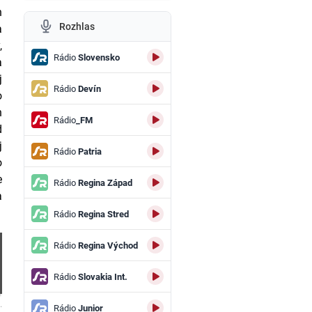
h
Rozhlas
a
,
Rádio
Slovensko
a
j
Rádio
Devín
o
h
Rádio
_FM
d
j
Rádio
Patria
o
e
Rádio
Regina Západ
a
Rádio
Regina Stred
Rádio
Regina Východ
Rádio
Slovakia Int.
.
Rádio
Junior