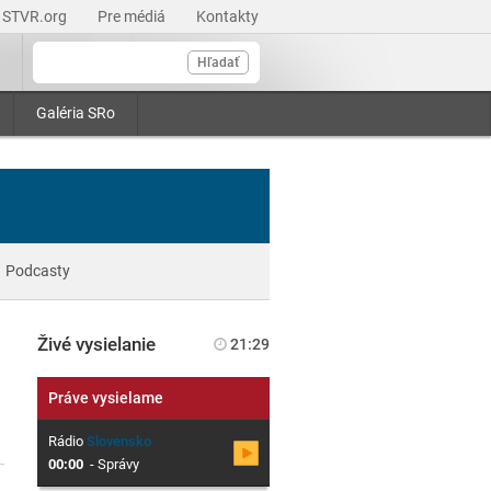
STVR.org
Pre médiá
Kontakty
Hľadať
Galéria SRo
Podcasty
Živé vysielanie
21:29
Práve vysielame
Rádio
Slovensko
00:00
-
Správy