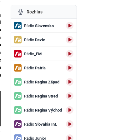
Rozhlas
a
i
Rádio
Slovensko
o
a
Rádio
Devín
o
a
Rádio
_FM
e
m
Rádio
Patria
m
Rádio
Regina Západ
Rádio
Regina Stred
Rádio
Regina Východ
Rádio
Slovakia Int.
.
Rádio
Junior