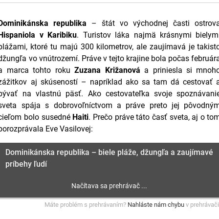
Dominikánska republika
– štát vo východnej časti ostrov
Hispaniola v Karibiku
. Turistov láka najmä krásnymi bielym
plážami, ktoré tu majú 300 kilometrov, ale zaujímavá je takist
džungľa vo vnútrozemí. Práve v tejto krajine bola počas február
a marca tohto roku
Zuzana Križanová
a priniesla si mnoh
zážitkov aj skúseností – napríklad ako sa tam dá cestovať 
bývať na vlastnú päsť. Ako cestovateľka svoje spoznávani
sveta spája s dobrovoľníctvom a práve preto jej pôvodný
cieľom bolo susedné
Haiti
. Prečo práve táto časť sveta, aj o to
porozprávala Eve Vasilovej:
Dominikánska republika – biele pláže, džungľa a zaujímavé
príbehy ľudí
Máte problém s prehrávaním?
Nahláste nám chybu
v prehrávači