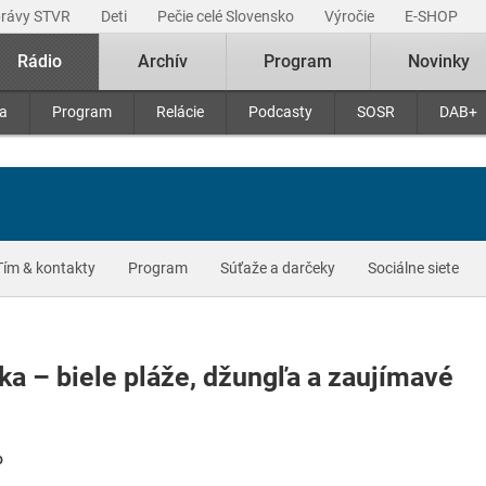
právy STVR
Deti
Pečie celé Slovensko
Výročie
E-SHOP
Rádio
Archív
Program
Novinky
ra
Program
Relácie
Podcasty
SOSR
DAB+
Tím & kontakty
Program
Súťaže a darčeky
Sociálne siete
a – biele pláže, džungľa a zaujímavé
o