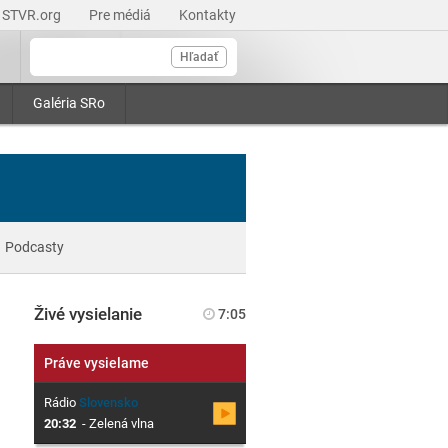
STVR.org
Pre médiá
Kontakty
Hľadať
Galéria SRo
Podcasty
Živé vysielanie
7:05
Práve vysielame
Rádio
Slovensko
20:32
-
Zelená vlna