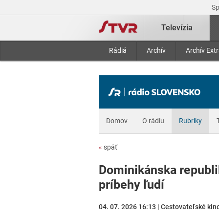
S
Televízia
Rádiá
Archív
Archív Ext
Domov
O rádiu
Rubriky
«
späť
Dominikánska republik
príbehy ľudí
04. 07. 2026 16:13 | Cestovateľské kin