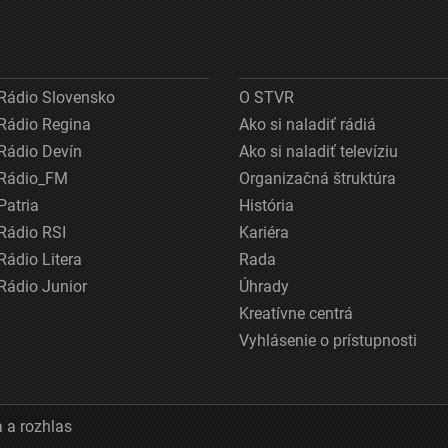
Rádio Slovensko
O STVR
Rádio Regina
Ako si naladiť rádiá
Rádio Devín
Ako si naladiť televíziu
Rádio_FM
Organizačná štruktúra
Patria
História
Rádio RSI
Kariéra
Rádio Litera
Rada
Rádio Junior
Úhrady
Kreatívne centrá
Vyhlásenie o prístupnosti
 a rozhlas