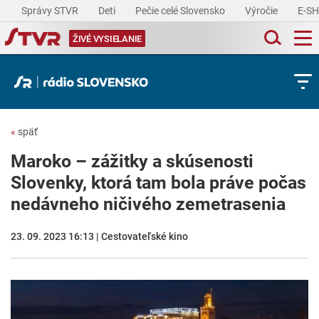
Správy STVR
Deti
Pečie celé Slovensko
Výročie
E-S
ŽIVÉ VYSIELANIE
«
späť
Maroko – zážitky a skúsenosti
Slovenky, ktorá tam bola práve počas
nedávneho ničivého zemetrasenia
23. 09. 2023 16:13 | Cestovateľské kino