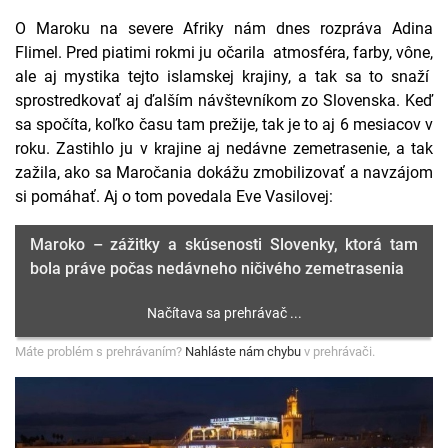
O Maroku na severe Afriky nám dnes rozpráva Adina
Flimel. Pred piatimi rokmi ju očarila atmosféra, farby, vône,
ale aj mystika tejto islamskej krajiny, a tak sa to snaží
sprostredkovať aj ďalším návštevníkom zo Slovenska. Keď
sa spočíta, koľko času tam prežije, tak je to aj 6 mesiacov v
roku. Zastihlo ju v krajine aj nedávne zemetrasenie, a tak
zažila, ako sa Maročania dokážu zmobilizovať a navzájom
si pomáhať. Aj o tom povedala Eve Vasilovej:
Maroko – zážitky a skúsenosti Slovenky, ktorá tam
bola práve počas nedávneho ničivého zemetrasenia
Máte problém s prehrávaním?
Nahláste nám chybu
v prehrávači.