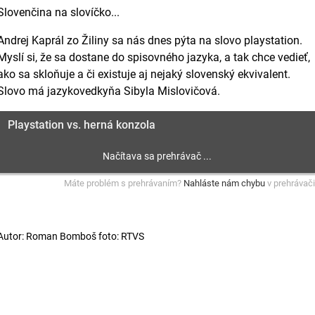
Slovenčina na slovíčko...
Andrej Kaprál zo Žiliny sa nás dnes pýta na slovo playstation.
Myslí si, že sa dostane do spisovného jazyka, a tak chce vedieť,
ako sa skloňuje a či existuje aj nejaký slovenský ekvivalent.
Slovo má jazykovedkyňa Sibyla Mislovičová.
Playstation vs. herná konzola
Máte problém s prehrávaním?
Nahláste nám chybu
v prehrávači
Autor: Roman Bomboš foto: RTVS