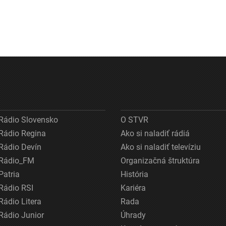
Rádio Slovensko
O STVR
Rádio Regina
Ako si naladiť rádiá
Rádio Devín
Ako si naladiť televíziu
Rádio_FM
Organizačná štruktúra
Patria
História
Rádio RSI
Kariéra
Rádio Litera
Rada
Rádio Junior
Úhrady