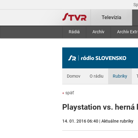
S
Televízia
Rádiá
Archív
Archív Ext
Domov
O rádiu
Rubriky
«
späť
Playstation vs. herná
14. 01. 2016 06:40 | Aktuálne rubriky