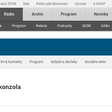
právy STVR
Deti
Pečie celé Slovensko
Výročie
E-SHOP
Rádio
Archív
Program
Novinky
ra
Program
Relácie
Podcasty
SOSR
DAB+
Tím & kontakty
Program
Súťaže a darčeky
Sociálne siete
 konzola