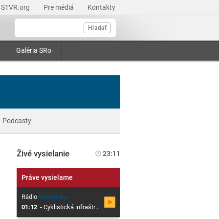
STVR.org
Pre médiá
Kontakty
Hľadať
Galéria SRo
Podcasty
Živé vysielanie
23:11
Práve vysielame
Rádio
Slovensko
01:12
-
Cyklistická infraštruktúra v Kežmarku