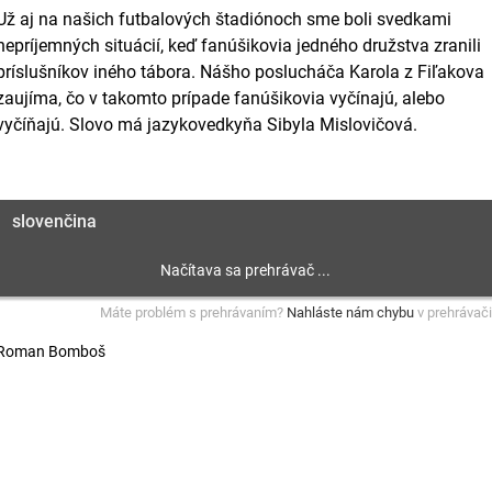
Už aj na našich futbalových štadiónoch sme boli svedkami
nepríjemných situácií, keď fanúšikovia jedného družstva zranili
príslušníkov iného tábora. Nášho poslucháča Karola z Fiľakova
zaujíma, čo v takomto prípade fanúšikovia vyčínajú, alebo
vyčíňajú. Slovo má jazykovedkyňa Sibyla Mislovičová.
slovenčina
Máte problém s prehrávaním?
Nahláste nám chybu
v prehrávači
Roman Bomboš