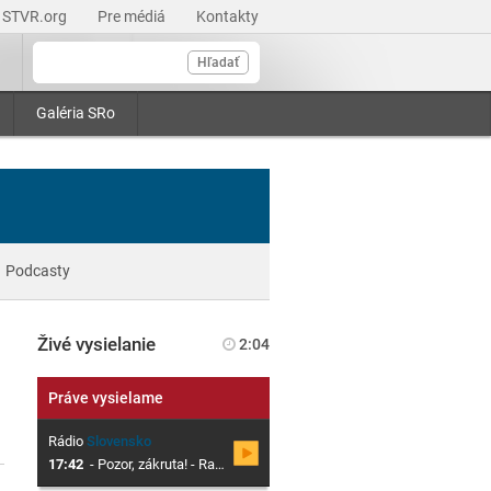
STVR.org
Pre médiá
Kontakty
Hľadať
Galéria SRo
Podcasty
Živé vysielanie
2:04
Práve vysielame
Rádio
Slovensko
17:42
-
Pozor, zákruta! - Radenie Igora Daniša