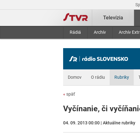
S
Televízia
Rádiá
Archív
Archív Ext
Domov
O rádiu
Rubriky
«
späť
Vyčínanie, či vyčíňan
04. 09. 2013 00:00 | Aktuálne rubriky