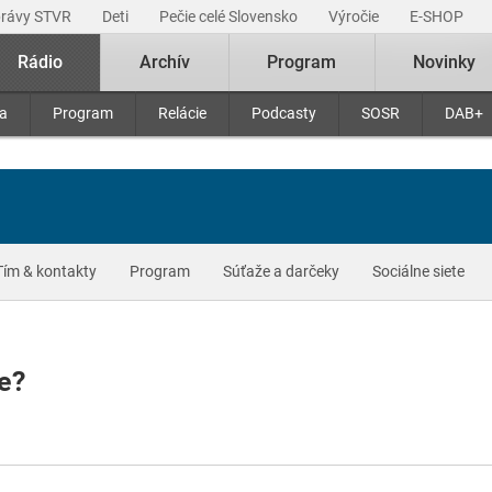
právy STVR
Deti
Pečie celé Slovensko
Výročie
E-SHOP
Rádio
Archív
Program
Novinky
ra
Program
Relácie
Podcasty
SOSR
DAB+
Tím & kontakty
Program
Súťaže a darčeky
Sociálne siete
ie?