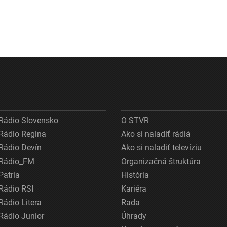
Rádio Slovensko
O STVR
Rádio Regina
Ako si naladiť rádiá
Rádio Devín
Ako si naladiť televíziu
Rádio_FM
Organizačná štruktúra
Patria
História
Rádio RSI
Kariéra
Rádio Litera
Rada
Rádio Junior
Úhrady