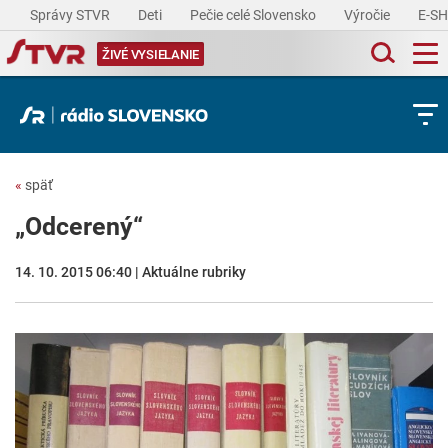
Správy STVR
Deti
Pečie celé Slovensko
Výročie
E-S
ŽIVÉ VYSIELANIE
«
späť
„Odcerený“
14. 10. 2015 06:40 | Aktuálne rubriky