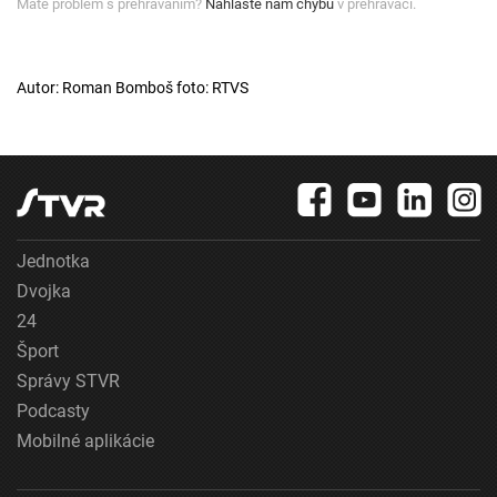
Máte problém s prehrávaním?
Nahláste nám chybu
v prehrávači.
Autor: Roman Bomboš foto: RTVS
Jednotka
Dvojka
24
Šport
Správy STVR
Podcasty
Mobilné aplikácie