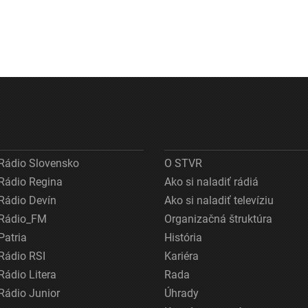
Rádio Slovensko
O STVR
Rádio Regina
Ako si naladiť rádiá
Rádio Devín
Ako si naladiť televíziu
Rádio_FM
Organizačná štruktúra
Patria
História
Rádio RSI
Kariéra
Rádio Litera
Rada
Rádio Junior
Úhrady