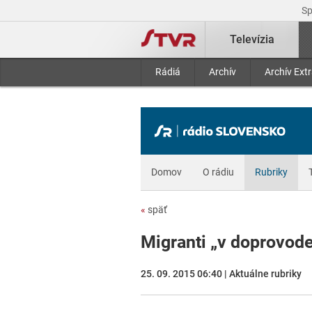
S
Televízia
Rádiá
Archív
Archív Ext
Domov
O rádiu
Rubriky
«
späť
Migranti „v doprovode
25. 09. 2015 06:40 | Aktuálne rubriky