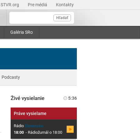
STVR.org
Pre médiá
Kontakty
Hľadať
Galéria SRo
Podcasty
Živé vysielanie
5:36
Práve vysielame
Rádio
Slovensko
18:00
-
Rádiožurnál o 18:00