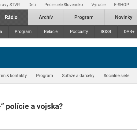
právy STVR
Deti
Pečie celé Slovensko
Výročie
E-SHOP
Rádio
Archív
Program
Novinky
ra
Program
Relácie
Podcasty
SOSR
DAB+
Tím & kontakty
Program
Súťaže a darčeky
Sociálne siete
“ polície a vojska?