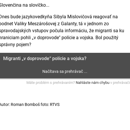
Slovenčina na slovíčko...
Dnes bude jazykovedkyňa Sibyla Mislovičová reagovať na
podnet Valiky Meszárošovej z Galanty, tá v jednom zo
spravodajských vstupov počula informáciu, že migranti sa ku
hraniciam pohli „v doprovode" polície a vojska. Bol použitý
správny pojem?
Migranti „v doprovode“ polície a vojska?
Máte problém s prehrávaním?
Nahláste nám chybu
v prehrávači
Autor: Roman Bomboš foto: RTVS