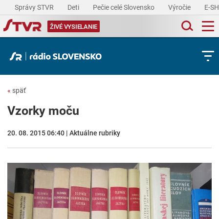
Správy STVR
Deti
Pečie celé Slovensko
Výročie
E-S
ŽIVÉ VYSIELANIE
«
späť
Vzorky moču
20. 08. 2015 06:40 | Aktuálne rubriky