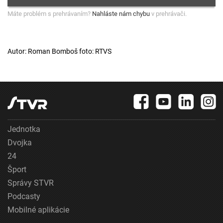
Máte problém s prehrávaním?
Nahláste nám chybu
v prehrávači.
Autor: Roman Bomboš foto: RTVS
Jednotka
Dvojka
24
Šport
Správy STVR
Podcasty
Mobilné aplikácie