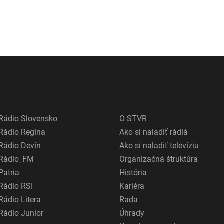
Rádio Slovensko
O STVR
Rádio Regina
Ako si naladiť rádiá
Rádio Devín
Ako si naladiť televíziu
Rádio_FM
Organizačná štruktúra
Patria
História
Rádio RSI
Kariéra
Rádio Litera
Rada
Rádio Junior
Úhrady