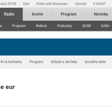
právy STVR
Deti
Pečie celé Slovensko
Výročie
E-SHOP
Rádio
Archív
Program
Novinky
ra
Program
Relácie
Podcasty
SOSR
DAB+
Tím & kontakty
Program
Súťaže a darčeky
Sociálne siete
ce eur