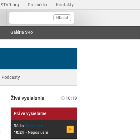
STVR.org
Pre médiá
Kontakty
Hľadať
Galéria SRo
Podcasty
Živé vysielanie
10:19
Práve vysielame
Rádio
Slovensko
10:24
-
Neposlušní