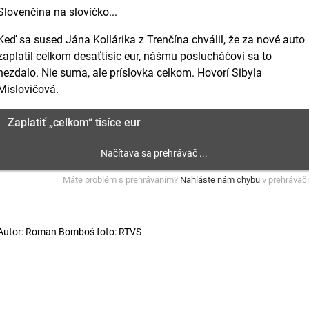
Slovenčina na slovíčko...
Keď sa sused Jána Kollárika z Trenčína chválil, že za nové auto
zaplatil celkom desaťtisíc eur, nášmu poslucháčovi sa to
nezdalo. Nie suma, ale príslovka celkom. Hovorí Sibyla
Mislovičová.
Zaplatiť „celkom“ tisíce eur
Máte problém s prehrávaním?
Nahláste nám chybu
v prehrávači
Autor: Roman Bomboš foto: RTVS