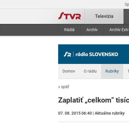
S
Televízia
Rádiá
Archív
Archív Ext
Domov
O rádiu
Rubriky
«
späť
Zaplatiť „celkom“ tisí
07. 08. 2015 06:40 | Aktuálne rubriky