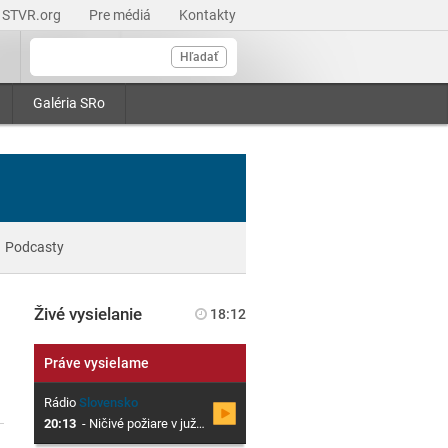
STVR.org
Pre médiá
Kontakty
Hľadať
Galéria SRo
Podcasty
Živé vysielanie
18:12
Práve vysielame
Rádio
Slovensko
20:13
-
Ničivé požiare v južanských krajinách