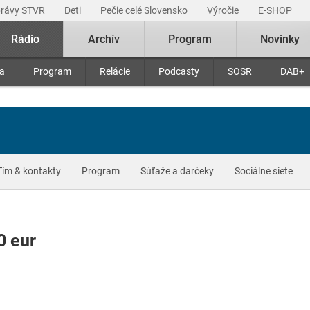
právy STVR
Deti
Pečie celé Slovensko
Výročie
E-SHOP
Rádio
Archív
Program
Novinky
ra
Program
Relácie
Podcasty
SOSR
DAB+
Tím & kontakty
Program
Súťaže a darčeky
Sociálne siete
0 eur