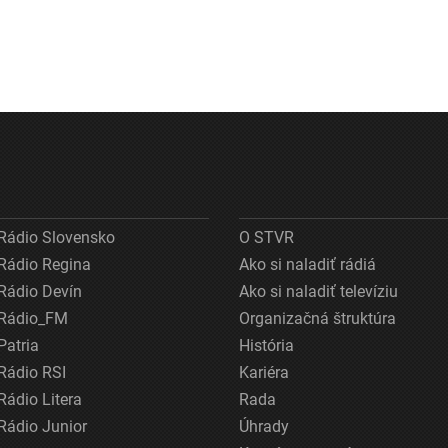
Rádio Slovensko
O STVR
Rádio Regina
Ako si naladiť rádiá
Rádio Devín
Ako si naladiť televíziu
Rádio_FM
Organizačná štruktúra
Patria
História
Rádio RSI
Kariéra
Rádio Litera
Rada
Rádio Junior
Úhrady