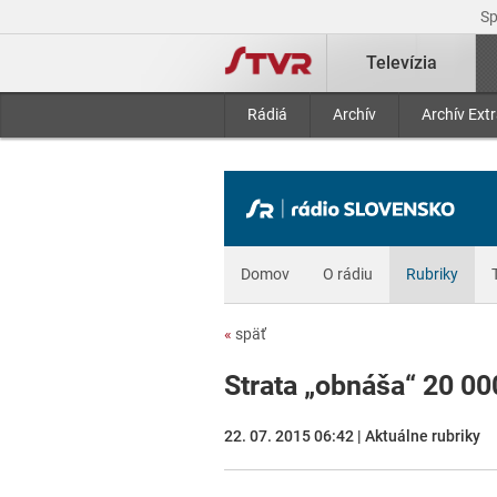
S
Televízia
Rádiá
Archív
Archív Ext
Domov
O rádiu
Rubriky
«
späť
Strata „obnáša“ 20 00
22. 07. 2015 06:42 | Aktuálne rubriky