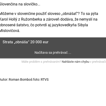
Slovenčina na slovíčko...
Môžeme v slovenčine použiť sloveso „obnášať"? To sa pýta
Karol Hollý z Ružomberka a zároveň dodáva, že nemyslí na
obnosené šatstvo, čo potvrdí aj jazykovedkyňa Sibyla
Mislovičová.
Strata „obnáša“ 20 000 eur
Máte problém s prehrávaním?
Nahláste nám chybu
v prehrávači
Autor: Roman Bomboš foto: RTVS