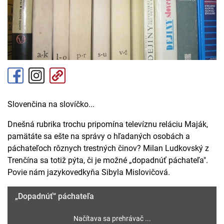
Slovenčina na slovíčko...
Dnešná rubrika trochu pripomína televíznu reláciu Maják,
pamätáte sa ešte na správy o hľadaných osobách a
páchateľoch rôznych trestných činov? Milan Ludkovský z
Trenčína sa totiž pýta, či je možné „dopadnúť páchateľa".
Povie nám jazykovedkyňa Sibyla Mislovičová.
„Dopadnúť“ páchateľa