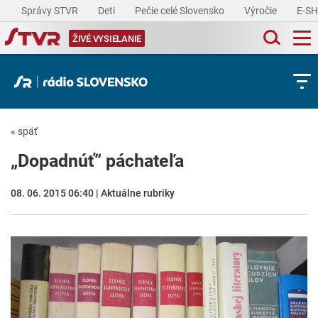
Správy STVR
Deti
Pečie celé Slovensko
Výročie
E-S
ŽIVÉ VYSIELANIE
«
späť
„Dopadnúť“ páchateľa
08. 06. 2015 06:40 | Aktuálne rubriky