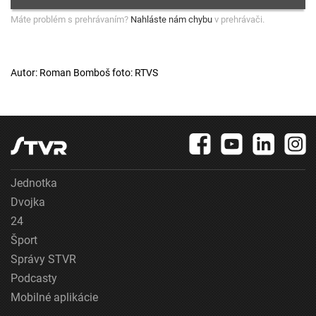
Máte problém s prehrávaním?
Nahláste nám chybu
v prehrávači.
Autor: Roman Bomboš foto: RTVS
Jednotka
Dvojka
24
Šport
Správy STVR
Podcasty
Mobilné aplikácie