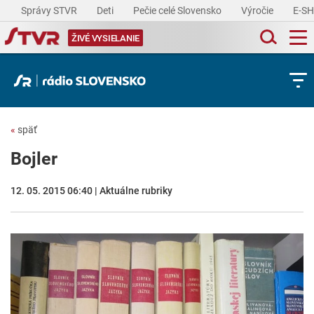
Správy STVR
Deti
Pečie celé Slovensko
Výročie
E-S
ŽIVÉ VYSIELANIE
«
späť
Bojler
12. 05. 2015 06:40 | Aktuálne rubriky