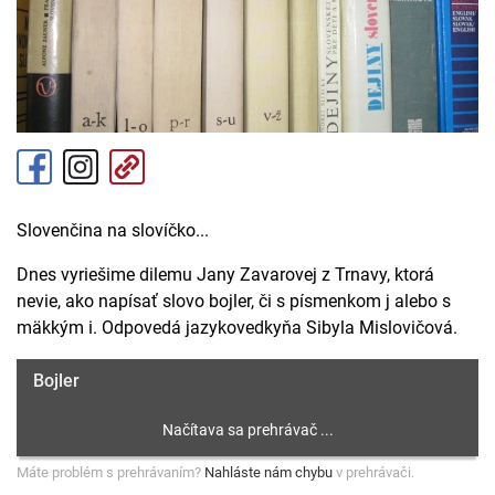
Slovenčina na slovíčko...
Dnes vyriešime dilemu Jany Zavarovej z Trnavy, ktorá
nevie, ako napísať slovo bojler, či s písmenkom j alebo s
mäkkým i. Odpovedá jazykovedkyňa Sibyla Mislovičová.
Bojler
Máte problém s prehrávaním?
Nahláste nám chybu
v prehrávači.