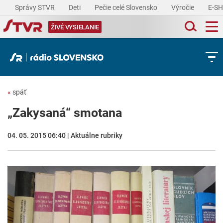
Správy STVR
Deti
Pečie celé Slovensko
Výročie
E-S
ŽIVÉ VYSIELANIE
«
späť
„Zakysaná“ smotana
04. 05. 2015 06:40 | Aktuálne rubriky