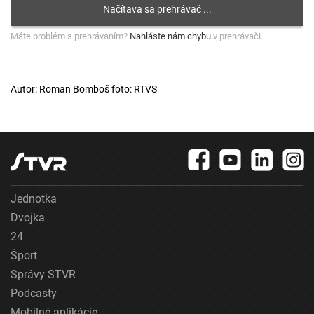
Máte problém s prehrávaním?
Nahláste nám chybu
v prehrávači.
Autor: Roman Bomboš foto: RTVS
Jednotka
Dvojka
24
Šport
Správy STVR
Podcasty
Mobilné aplikácie